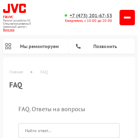
+7 (473) 201-67-53
FIX-JVC
Ежедневно, с 10:00 до 20:00
Ремонт устройств JVC
Специализированный
cервисный центр г.
Воронеж
Мы ремонтируем
Позвонить
Главная
FAQ
FAQ
FAQ. Ответы на вопросы
Ремонт вертикальных пылесосов JVC
Ремонт увлажнителей воздуха JVC