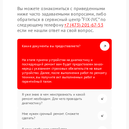
Вы можете ознакомиться с приведенными
ниже часто задаваемыми вопросами, либо
обратиться в сервисный центр “FIX-JVC” по
следующему телефону
+7 (473) 201-67-53
если не нашли ответ на свой вопрос.
Какие документы вы предоставляете?
На этапе приема устройства на диагностику и
последующий ремонт вам будет предоставлен заказ-
наряд с указанием страховых обязательств на ваше
устройство. Далее, после выполнения работ по ремонту
техники, вы получите акт выполненных работ и
гарантийный талон.
Я уже знаю в чем неисправность и какой
ремонт необходим. Для чего проводить
диагностику?
Мне нужен срочный ремонт. Сможете
сделать?
Я хочу, чтобы мое устройство