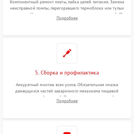
Компонентный ремонт платы, пайка цепей питания. Замена
неисправной помпы, перегоревшего термоблока или тупых
жерновов. Установка новых силиконовых уплотнителей (O-
Подробнее
ring) и тефлоновых трубок для надежного устранения
протечек.
5. Сборка и профилактика
Аккуратный монтаж всех узлов. Обязательная смазка
движущихся частей заварочного механизма пищевой
силиконовой смазкой. Проведение программной
Подробнее
декальцинации и очистки системы от кофейных масел.
Надежная фиксация всех соединений.