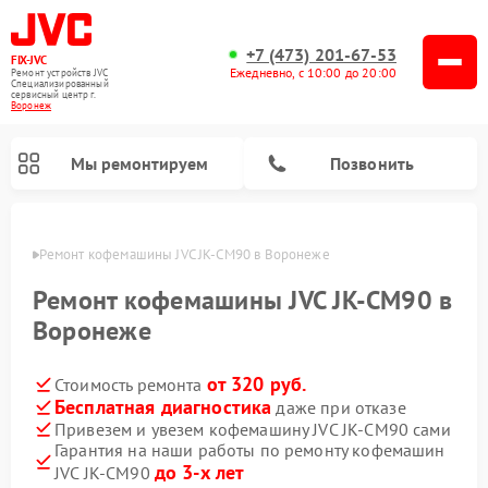
+7 (473) 201-67-53
FIX-JVC
Ежедневно, с 10:00 до 20:00
Ремонт устройств JVC
Специализированный
cервисный центр г.
Воронеж
Мы ремонтируем
Позвонить
онеже
Ремонт кофемашины JVC JK-CM90 в Воронеже
Ремонт кофемашины JVC JK-CM90 в
Воронеже
от 320 руб.
Стоимость ремонта
Бесплатная диагностика
даже при отказе
Привезем и увезем кофемашину JVC JK-CM90 сами
Гарантия на наши работы по ремонту кофемашин
Ремонт увлажнителей воздуха JVC
Ремонт вертикальных пылесосов JVC
до 3-х лет
JVC JK-CM90