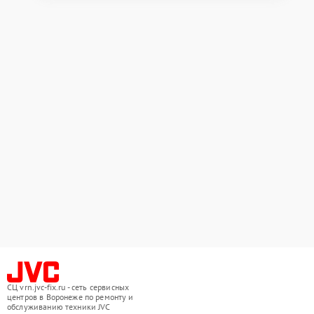
СЦ vrn.jvc-fix.ru - сеть сервисных
центров в Воронеже по ремонту и
обслуживанию техники JVC