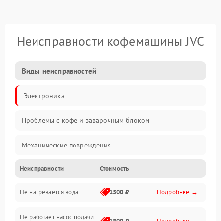
Неисправности кофемашины JVC
Виды неисправностей
Электроника
Проблемы с кофе и заварочным блоком
Механические повреждения
Неисправности
Стоимость
Прочие неисправности
Не нагревается вода
1500 ₽
Подробнее →
Включение и работа
Не работает насос подачи
Проблемы с водой
1800 ₽
Подробнее →