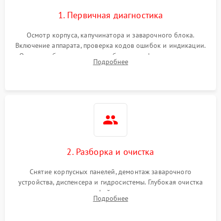
1. Первичная диагностика
Осмотр корпуса, капучинатора и заварочного блока.
Включение аппарата, проверка кодов ошибок и индикации.
Оценка работы помпы, термоблока и кофемолки на слух.
Подробнее
Измерение температуры и давления воды для выявления
локализации поломки.
2. Разборка и очистка
Снятие корпусных панелей, демонтаж заварочного
устройства, диспенсера и гидросистемы. Глубокая очистка
внутренних узлов от кофейных масел, жмыха и накипи.
Подробнее
Промывка дренажных каналов и фильтров с использованием
специализированной химии.