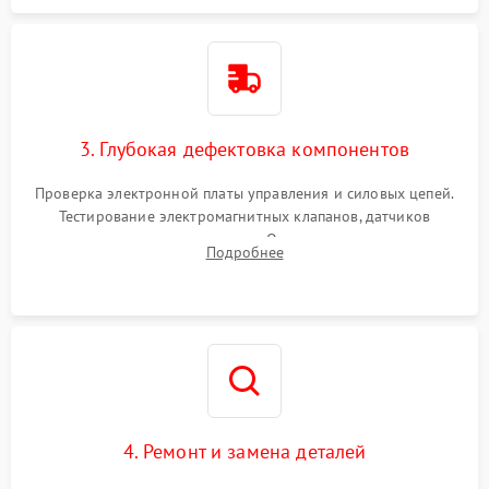
3. Глубокая дефектовка компонентов
Проверка электронной платы управления и силовых цепей.
Тестирование электромагнитных клапанов, датчиков
температуры и расходомера. Оценка степени износа
Подробнее
жерновов кофемолки, уплотнительных колец гидросистемы
и шестерней редуктора.
4. Ремонт и замена деталей