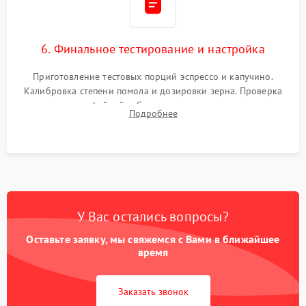
6. Финальное тестирование и настройка
Приготовление тестовых порций эспрессо и капучино.
Калибровка степени помола и дозировки зерна. Проверка
плотности кофейной таблетки, температуры напитка и
Подробнее
качества молочной пены. Контроль отсутствия посторонних
шумов и протечек.
У Вас остались вопросы?
Оставьте заявку, мы свяжемся с Вами в ближайшее
время
Заказать звонок