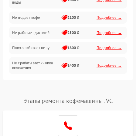
воды
Проблемы с капучинатором и паром
Не подает кофе
2100 ₽
Подробнее →
Управление и электроника
Не работает дисплей
2500 ₽
Подробнее →
Программное обеспечение
Плохо взбивает пену
1800 ₽
Подробнее →
Не срабатывает кнопка
1400 ₽
Подробнее →
включения
Запах гари при работе
1800 ₽
Подробнее →
Постоянные сбои в работе
1500 ₽
Подробнее →
Этапы ремонта кофемашины JVC