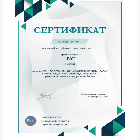
действий:
Перезапустить устройство и убедиться, что
батарея для памяти исправна.
Обновить программное обеспечение через
официальный сервис JVC.
Проверить надежность контактов и соединений,
отвечающих за сохранение параметров.
Сервис JVC: возможности и
решения
Сервис JVC предлагает комплексное вмешательство
для нормализации работы системы сохранения
настроек. Специалисты центра могут:
Проверить и при необходимости заменить элементы
памяти.
Настроить программное обеспечение для
стабильного сохранения параметров.
Дать рекомендации по правильной эксплуатации
кофемашины для предотвращения сбросов.