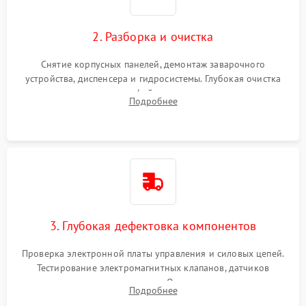
2. Разборка и очистка
Снятие корпусных панелей, демонтаж заварочного
устройства, диспенсера и гидросистемы. Глубокая очистка
внутренних узлов от кофейных масел, жмыха и накипи.
Подробнее
Промывка дренажных каналов и фильтров с использованием
специализированной химии.
3. Глубокая дефектовка компонентов
Проверка электронной платы управления и силовых цепей.
Тестирование электромагнитных клапанов, датчиков
температуры и расходомера. Оценка степени износа
Подробнее
жерновов кофемолки, уплотнительных колец гидросистемы