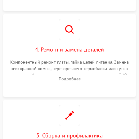
и шестерней редуктора.
4. Ремонт и замена деталей
Компонентный ремонт платы, пайка цепей питания. Замена
неисправной помпы, перегоревшего термоблока или тупых
жерновов. Установка новых силиконовых уплотнителей (O-
Подробнее
ring) и тефлоновых трубок для надежного устранения
протечек.
5. Сборка и профилактика