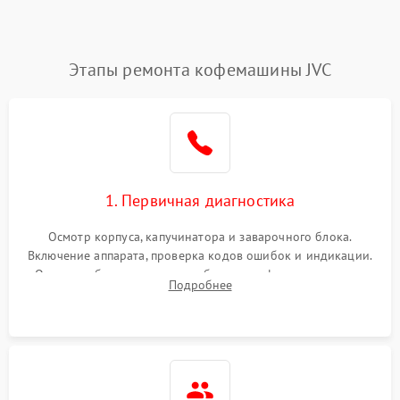
Этапы ремонта кофемашины JVC
1. Первичная диагностика
Осмотр корпуса, капучинатора и заварочного блока.
Включение аппарата, проверка кодов ошибок и индикации.
Оценка работы помпы, термоблока и кофемолки на слух.
Подробнее
Измерение температуры и давления воды для выявления
локализации поломки.