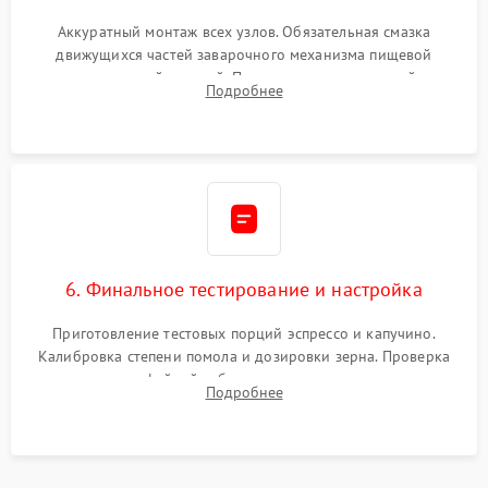
Аккуратный монтаж всех узлов. Обязательная смазка
движущихся частей заварочного механизма пищевой
силиконовой смазкой. Проведение программной
Подробнее
декальцинации и очистки системы от кофейных масел.
Надежная фиксация всех соединений.
6. Финальное тестирование и настройка
Приготовление тестовых порций эспрессо и капучино.
Калибровка степени помола и дозировки зерна. Проверка
плотности кофейной таблетки, температуры напитка и
Подробнее
качества молочной пены. Контроль отсутствия посторонних
шумов и протечек.