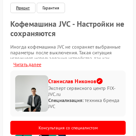
Ремонт
Гарантия
Кофемашина JVC - Настройки не
сохраняются
Иногда кофемашина JVC не сохраняет выбранные
параметры после выключения. Такая ситуация
усложняет использование устройства, так как
приходится каждый раз повторно устанавливать
Читать далее
температуру, крепость и объем напитка. Основные
причины могут быть связаны с внутренними
Станислав Никонов
элементами памяти или с программной частью,
отвечающей за сохранение пользовательских
Эксперт сервисного центр FIX-
настроек.
JVC.ru
Специализация:
техника бренда
Ремонт JVC: на что обратить
JVC
внимание
Чтобы устранить проблему с сохранением настроек,
Консультация со специалистом
специалисты рекомендуют выполнить несколько