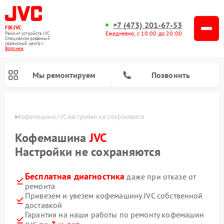
+7 (473) 201-67-53
FIX-JVC
Ежедневно, с 10:00 до 20:00
Ремонт устройств JVC
Специализированный
cервисный центр г.
Воронеж
Мы ремонтируем
Позвонить
онеже
Кофемашина JVC настройки не сохраняются
Кофемашина
JVC
Настройки не сохраняются
Бесплатная диагностика
даже при отказе от
ремонта
Привезем и увезем кофемашину JVC собственной
доставкой
Ремонт увлажнителей воздуха JVC
Ремонт вертикальных пылесосов JVC
Гарантия на наши работы по ремонту кофемашин