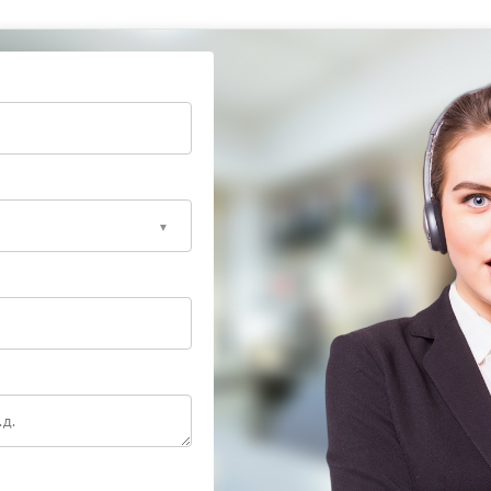
исный центр JVC рекомендует:
 остатков кофе;
тр при первых признаках замедления помола.
ый ремонт и восстановление стабильной работы
используют оригинальные детали, что снижает риск
ок эксплуатации устройства.