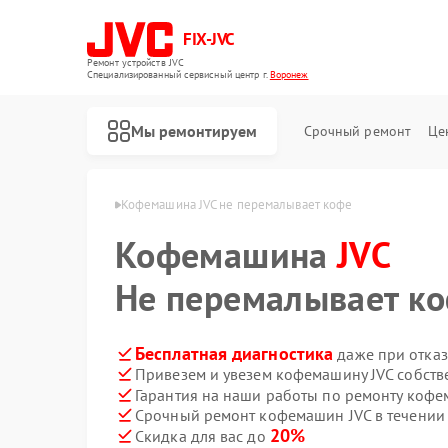
FIX-JVC
Ремонт устройств JVC
Специализированный cервисный центр г.
Воронеж
Мы ремонтируем
Срочный ремонт
Це
шин JVC в Воронеже
Кофемашина JVC не перемалывает кофе
Кофемашина
JVC
Не перемалывает к
Бесплатная диагностика
даже при отказ
Привезем и увезем кофемашину JVC собств
Гарантия на наши работы по ремонту коф
Срочный ремонт кофемашин JVC в течении
20%
Скидка для вас до
Ремонт вертикальных пылесосов JVC
Ремонт роботов-пылесосов JVC
Ремонт увлажнителей воздуха JVC