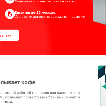
Определим причину поломки бесплатно
Гарантия до 12 месяцев
Составляем договор, предоставляем гарантию
заявку
и
алывает кофе
равильной работой жерновов или накоплением
JVC позволяет провести качественный ремонт и
помола.