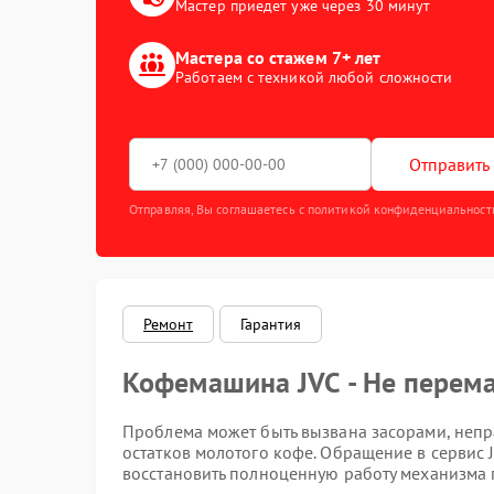
Мастер приедет уже через 30 минут
Мастера со стажем 7+ лет
Работаем с техникой любой сложности
Отправить 
Отправляя, Вы соглашаетесь с политикой конфиденциальност
Ремонт
Гарантия
Кофемашина JVC - Не перем
Проблема может быть вызвана засорами, неп
остатков молотого кофе. Обращение в сервис 
восстановить полноценную работу механизма 