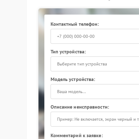
Советы по эксплуатации
Чтобы продлить срок службы механизма, серв
Контактный телефон:
Регулярно очищать жернова и механизмы от
Использовать только качественные зерна;
Следить за правильной загрузкой кофе;
Своевременно обращаться в сервисный цен
Тип устройства:
Обращение в сервис JVC обеспечивает надежн
кофемашины. Специалисты сервисного центра 
Выберите тип устройства
повторных проблем с помолом и продлевает ср
Модель устройства:
Описание неисправности:
Комментарий к заявке: