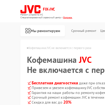
FIX-JVC
Ремонт устройств JVC
Специализированный cервисный центр г.
Воронеж
Мы ремонтируем
Срочный ремонт
Це
шин JVC в Воронеже
Кофемашина JVC не включается с первого раза
Кофемашина
JVC
Не включается с пер
Бесплатная диагностика
даже при отказ
Привезем и увезем кофемашину JVC собств
Гарантия на наши работы по ремонту коф
Срочный ремонт кофемашин JVC в течении
20%
Скидка для вас до
Ремонт вертикальных пылесосов JVC
Ремонт роботов-пылесосов JVC
Ремонт увлажнителей воздуха JVC