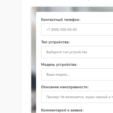
очистите внешние контакты и область
Если перечисленные меры не помогли, рекомен
Специалисты сервиса FIX-JVC проведут диагно
выполнят квалифицированный ремонт кофема
Контактный телефон:
позволит избежать более серьезных поломок и
Тип устройства:
Выберите тип устройства
Модель устройства:
Описание неисправности:
Комментарий к заявке: