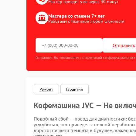
Мастер приедет уже через 30 минут
Мастера со стажем 7+ лет
Работаем с техникой любой сложности
Отправить 
Отправляя, Вы соглашаетесь с политикой конфиденциальност
Ремонт
Гарантия
Кофемашина JVC — Не включа
Подобный сбой — повод для диагностики: бе
усугубиться, что приведет к полной неработос
дорогостоящего ремонта в будущем, важно ка