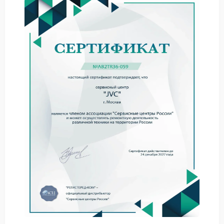
функционируют. Вода же не доходит до
заварочного узла из-за механических препятствий
или неисправности насоса. Рассмотрим основные
факторы:
Засорение трехходового клапана, который
переключает потоки между режимами варки и
подачи пара.
Износ или поломка помпы высокого давления,
которая не может создать нужные 15-19 бар для
заваривания.
Закупорка варочной группы или фильтра-
сеточки перемолотым кофе из-за слишком
мелкого помола.
Самостоятельно пытаться промыть клапан или
разобрать насос без навыков рискованно.
Качественный ремонт JVC начинается с точной
диагностики, чтобы не тратить время и средства на
замену заведомо исправных деталей.
Диагностика гидравлики и
электроники