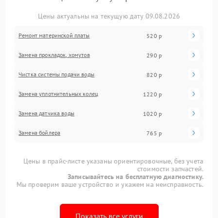
можно вернуть устройство к полноценной работе.
Доверив технику профессионалам из сервисного
Цены актуальны на текущую дату 09.08.2026
центра JVC, вы получите гарантию, что она будет
исправно готовить напитки.
Ремонт материнской платы
520 р
Замена прокладок, хомутов
290 р
Чистка системы подачи воды
820 р
Замена уплотнительных колец
1220 р
Замена датчика воды
1020 р
Замена бойлера
765 р
Цены в прайс-листе указаны ориентировочные, без учета
стоимости запчастей.
Записывайтесь на бесплатную диагностику.
Мы проверим ваше устройство и укажем на неисправность.
Показать все услуги