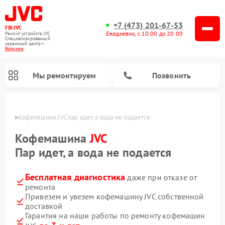
+7 (473) 201-67-53
FIX-JVC
Ежедневно, с 10:00 до 20:00
Ремонт устройств JVC
Специализированный
cервисный центр г.
Воронеж
Мы ремонтируем
Позвонить
онеже
Кофемашина JVC пар идет, а вода не подается
Кофемашина
JVC
Пар идет, а вода не подается
Бесплатная диагностика
даже при отказе от
ремонта
Привезем и увезем кофемашину JVC собственной
доставкой
Ремонт увлажнителей воздуха JVC
Ремонт вертикальных пылесосов JVC
Гарантия на наши работы по ремонту кофемашин