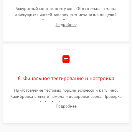
Аккуратный монтаж всех узлов. Обязательная смазка
движущихся частей заварочного механизма пищевой
силиконовой смазкой. Проведение программной
Подробнее
декальцинации и очистки системы от кофейных масел.
Надежная фиксация всех соединений.
6. Финальное тестирование и настройка
Приготовление тестовых порций эспрессо и капучино.
Калибровка степени помола и дозировки зерна. Проверка
плотности кофейной таблетки, температуры напитка и
Подробнее
качества молочной пены. Контроль отсутствия посторонних
шумов и протечек.