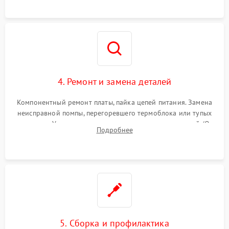
и шестерней редуктора.
4. Ремонт и замена деталей
Компонентный ремонт платы, пайка цепей питания. Замена
неисправной помпы, перегоревшего термоблока или тупых
жерновов. Установка новых силиконовых уплотнителей (O-
Подробнее
ring) и тефлоновых трубок для надежного устранения
протечек.
5. Сборка и профилактика