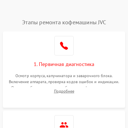
Этапы ремонта кофемашины JVC
1. Первичная диагностика
Осмотр корпуса, капучинатора и заварочного блока.
Включение аппарата, проверка кодов ошибок и индикации.
Оценка работы помпы, термоблока и кофемолки на слух.
Подробнее
Измерение температуры и давления воды для выявления
локализации поломки.