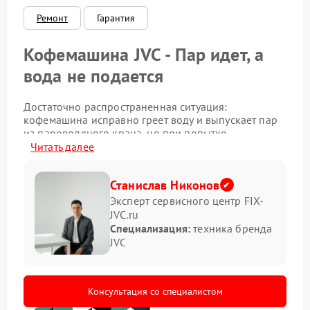
Ремонт
Гарантия
Кофемашина JVC - Пар идет, а
вода не подается
Достаточно распространенная ситуация:
кофемашина исправно греет воду и выпускает пар
из пароводяного крана, но при попытке
приготовить эспрессо напиток не течет. Это говорит
Читать далее
о том, что нагрев и парогенератор работают, но
проблема кроется в гидравлической системе
Станислав Никонов
подачи воды под давлением. Владельцы техники
JVC нередко сталкиваются с такой неполадкой, и
Эксперт сервисного центр FIX-
причин у нее может быть несколько.
JVC.ru
Специализация:
техника бренда
Почему пар есть, а кофе нет
JVC
Основная задача при диагностике — определить, на
каком этапе вода перестает двигаться по контуру.
Консультация со специалистом
Если пар образуется, значит, термоблок или бойлер