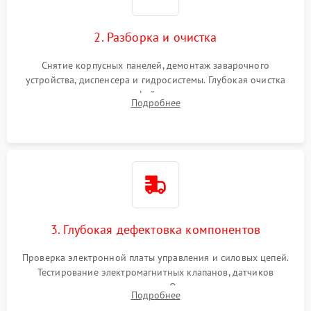
2. Разборка и очистка
Снятие корпусных панелей, демонтаж заварочного
устройства, диспенсера и гидросистемы. Глубокая очистка
внутренних узлов от кофейных масел, жмыха и накипи.
Подробнее
Промывка дренажных каналов и фильтров с использованием
специализированной химии.
3. Глубокая дефектовка компонентов
Проверка электронной платы управления и силовых цепей.
Тестирование электромагнитных клапанов, датчиков
температуры и расходомера. Оценка степени износа
Подробнее
жерновов кофемолки, уплотнительных колец гидросистемы