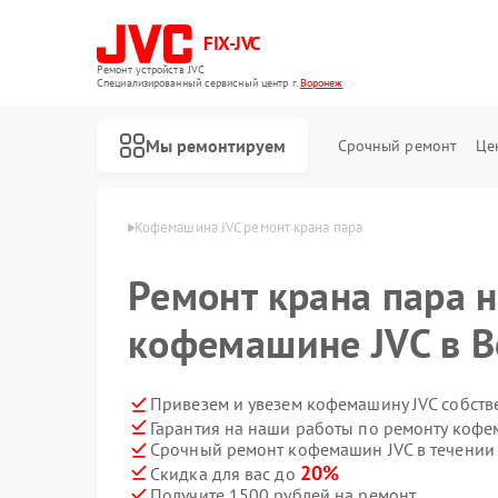
FIX-JVC
Ремонт устройств JVC
Специализированный cервисный центр г.
Воронеж
Мы ремонтируем
Срочный ремонт
Це
шин JVC в Воронеже
Кофемашина JVC ремонт крана пара
Ремонт крана пара 
кофемашине JVC в 
Привезем и увезем кофемашину JVC собств
Гарантия на наши работы по ремонту коф
Срочный ремонт кофемашин JVC в течении
20%
Скидка для вас до
Получите 1500 рублей на ремонт
Ремонт вертикальных пылесосов JVC
Ремонт роботов-пылесосов JVC
Ремонт увлажнителей воздуха JVC