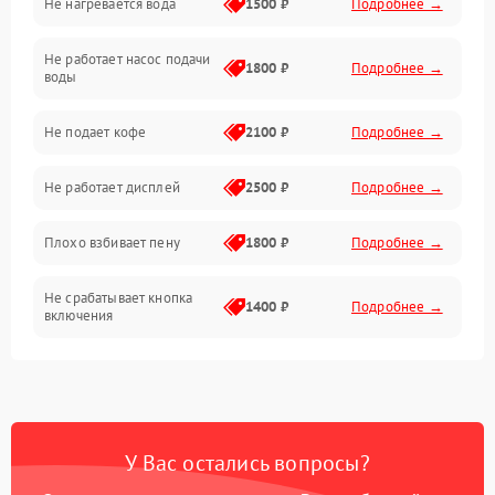
Не нагревается вода
1500 ₽
Подробнее →
Включение и работа
Не работает насос подачи
Проблемы с водой
1800 ₽
Подробнее →
воды
Проблемы с капучинатором и паром
Не подает кофе
2100 ₽
Подробнее →
Управление и электроника
Не работает дисплей
2500 ₽
Подробнее →
Программное обеспечение
Плохо взбивает пену
1800 ₽
Подробнее →
Не срабатывает кнопка
1400 ₽
Подробнее →
включения
Запах гари при работе
1800 ₽
Подробнее →
Постоянные сбои в работе
1500 ₽
Подробнее →
У Вас остались вопросы?