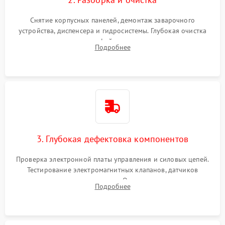
Снятие корпусных панелей, демонтаж заварочного
устройства, диспенсера и гидросистемы. Глубокая очистка
внутренних узлов от кофейных масел, жмыха и накипи.
Подробнее
Промывка дренажных каналов и фильтров с использованием
специализированной химии.
3. Глубокая дефектовка компонентов
Проверка электронной платы управления и силовых цепей.
Тестирование электромагнитных клапанов, датчиков
температуры и расходомера. Оценка степени износа
Подробнее
жерновов кофемолки, уплотнительных колец гидросистемы
и шестерней редуктора.