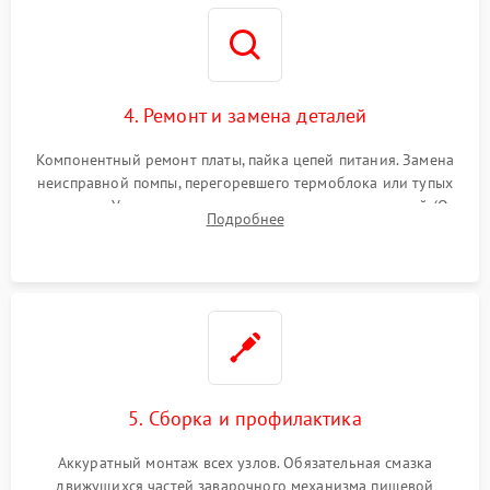
4. Ремонт и замена деталей
Компонентный ремонт платы, пайка цепей питания. Замена
неисправной помпы, перегоревшего термоблока или тупых
жерновов. Установка новых силиконовых уплотнителей (O-
Подробнее
ring) и тефлоновых трубок для надежного устранения
протечек.
5. Сборка и профилактика
Аккуратный монтаж всех узлов. Обязательная смазка
движущихся частей заварочного механизма пищевой