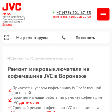
+7 (473) 201-67-53
FIX-JVC
Ежедневно, с 10:00 до 20:00
Ремонт устройств JVC
Специализированный
cервисный центр г.
Воронеж
Мы ремонтируем
Позвонить
онеже
Кофемашина JVC ремонт микровыключателя
Ремонт микровыключателя на
кофемашине JVC в Воронеже
Привезем и увезем кофемашину JVC собственной
доставкой
Гарантия на наши работы по ремонту кофемашин
до 3-х лет
JVC
Ремонт увлажнителей воздуха JVC
Ремонт вертикальных пылесосов JVC
Срочный ремонт кофемашин JVC в течении часа