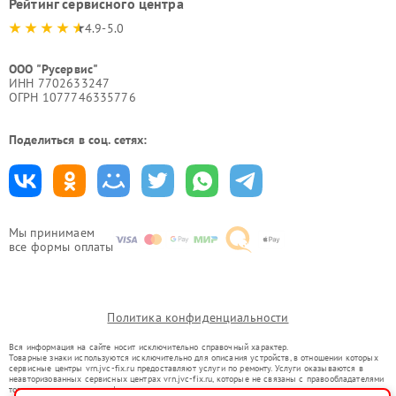
Рейтинг сервисного центра
4.9-5.0
ООО "Русервис"
ИНН 7702633247
ОГРН 1077746335776
Поделиться в соц. сетях:
Мы принимаем
все формы оплаты
Политика конфиденциальности
Вся информация на сайте носит исключительно справочный характер.
Товарные знаки используются исключительно для описания устройств, в отношении которых
сервисные центры vrn.jvc-fix.ru предоставляют услуги по ремонту. Услуги оказываются в
неавторизованных сервисных центрах vrn.jvc-fix.ru, которые не связаны с правообладателями
товарных знаков или их официальными представителями.