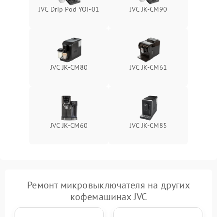
JVC Drip Pod YOI-01
JVC JK-CM90
JVC JK-CM80
JVC JK-CM61
JVC JK-CM60
JVC JK-CM85
Ремонт микровыключателя на других
кофемашинах JVC