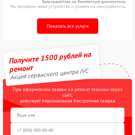
Записывайтесь на бесплатную диагностику.
Мы проверим ваше устройство и укажем на неисправность.
Показать все услуги
Получите 1500 рублей на
ремонт
Акция сервисного центра JVC
При оформлении заявки на ремонт техники через
сайт,
действует персональная бессрочная скидка