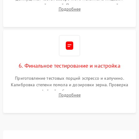
силиконовой смазкой. Проведение программной
Подробнее
декальцинации и очистки системы от кофейных масел.
Надежная фиксация всех соединений.
6. Финальное тестирование и настройка
Приготовление тестовых порций эспрессо и капучино.
Калибровка степени помола и дозировки зерна. Проверка
плотности кофейной таблетки, температуры напитка и
Подробнее
качества молочной пены. Контроль отсутствия посторонних
шумов и протечек.