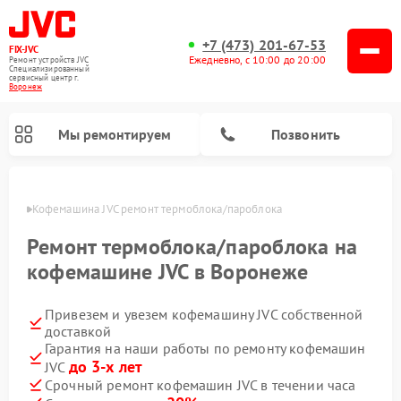
+7 (473) 201-67-53
FIX-JVC
Ежедневно, с 10:00 до 20:00
Ремонт устройств JVC
Специализированный
cервисный центр г.
Воронеж
Мы ремонтируем
Позвонить
онеже
Кофемашина JVC ремонт термоблока/пароблока
Ремонт термоблока/пароблока на
кофемашине JVC в Воронеже
Привезем и увезем кофемашину JVC собственной
доставкой
Гарантия на наши работы по ремонту кофемашин
до 3-х лет
JVC
Ремонт увлажнителей воздуха JVC
Ремонт вертикальных пылесосов JVC
Срочный ремонт кофемашин JVC в течении часа