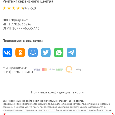
Рейтинг сервисного центра
4.9-5.0
ООО "Русервис"
ИНН 7702633247
ОГРН 1077746335776
Поделиться в соц. сетях:
Мы принимаем
все формы оплаты
Политика конфиденциальности
Вся информация на сайте носит исключительно справочный характер.
Товарные знаки используются исключительно для описания устройств, в отношении которых
сервисные центры vrn.jvc-fix.ru предоставляют услуги по ремонту. Услуги оказываются в
неавторизованных сервисных центрах vrn.jvc-fix.ru, которые не связаны с правообладателями
товарных знаков или их официальными представителями.