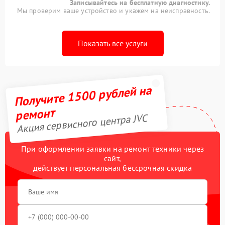
Записывайтесь на бесплатную диагностику.
Мы проверим ваше устройство и укажем на неисправность.
Показать все услуги
Получите 1500 рублей на
ремонт
Акция сервисного центра JVC
При оформлении заявки на ремонт техники через
сайт,
действует персональная бессрочная скидка