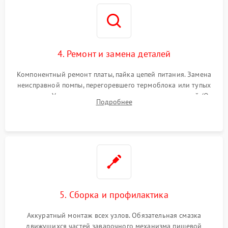
4. Ремонт и замена деталей
Компонентный ремонт платы, пайка цепей питания. Замена
неисправной помпы, перегоревшего термоблока или тупых
жерновов. Установка новых силиконовых уплотнителей (O-
Подробнее
ring) и тефлоновых трубок для надежного устранения
протечек.
5. Сборка и профилактика
Аккуратный монтаж всех узлов. Обязательная смазка
движущихся частей заварочного механизма пищевой