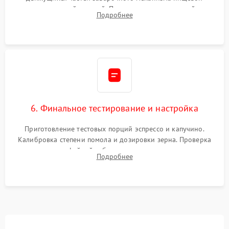
силиконовой смазкой. Проведение программной
Подробнее
декальцинации и очистки системы от кофейных масел.
Надежная фиксация всех соединений.
6. Финальное тестирование и настройка
Приготовление тестовых порций эспрессо и капучино.
Калибровка степени помола и дозировки зерна. Проверка
плотности кофейной таблетки, температуры напитка и
Подробнее
качества молочной пены. Контроль отсутствия посторонних
шумов и протечек.