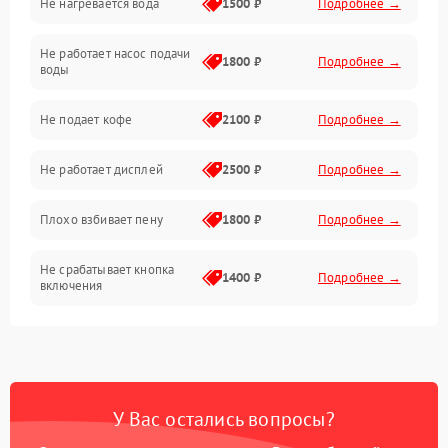
Не нагревается вода
1500 ₽
Подробнее →
Включение и работа
Не работает насос подачи
Проблемы с водой
1800 ₽
Подробнее →
воды
Проблемы с капучинатором и паром
Не подает кофе
2100 ₽
Подробнее →
Управление и электроника
Не работает дисплей
2500 ₽
Подробнее →
Программное обеспечение
Плохо взбивает пену
1800 ₽
Подробнее →
Не срабатывает кнопка
1400 ₽
Подробнее →
включения
Запах гари при работе
1800 ₽
Подробнее →
Постоянные сбои в работе
1500 ₽
Подробнее →
У Вас остались вопросы?