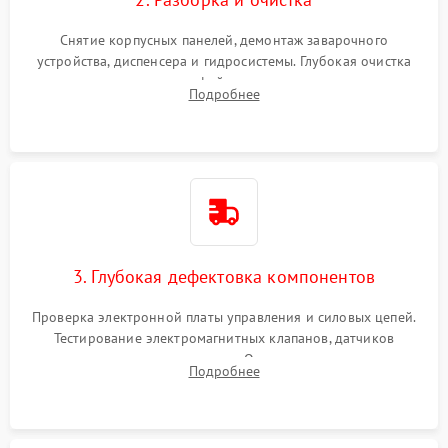
Снятие корпусных панелей, демонтаж заварочного
устройства, диспенсера и гидросистемы. Глубокая очистка
внутренних узлов от кофейных масел, жмыха и накипи.
Подробнее
Промывка дренажных каналов и фильтров с использованием
специализированной химии.
3. Глубокая дефектовка компонентов
Проверка электронной платы управления и силовых цепей.
Тестирование электромагнитных клапанов, датчиков
температуры и расходомера. Оценка степени износа
Подробнее
жерновов кофемолки, уплотнительных колец гидросистемы
и шестерней редуктора.