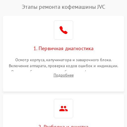
Этапы ремонта кофемашины JVC
1. Первичная диагностика
Осмотр корпуса, капучинатора и заварочного блока.
Включение аппарата, проверка кодов ошибок и индикации.
Оценка работы помпы, термоблока и кофемолки на слух.
Подробнее
Измерение температуры и давления воды для выявления
локализации поломки.
2. Разборка и очистка