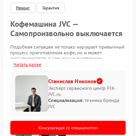
Ремонт
Гарантия
Кофемашина JVC —
Самопроизвольно выключается
Подобная ситуация не только нарушает привычный
процесс приготовления кофе, но и может
сигнализировать о серьезных внутренних
неполадках. Чтобы избежать дальнейшего
Читать далее
ухудшения состояния техники, важно своевременно
провести диагностику. Обращение в сервисный
Станислав Никонов
центр JVC позволит точно определить источник
проблемы и выполнить квалифицированный
Эксперт сервисного центр FIX-
ремонт JVC, сохранив работоспособность прибора
JVC.ru
на долгие годы.
Специализация:
техника бренда
JVC
Среди наиболее вероятных причин
самопроизвольного отключения можно выделить:
перегрев из‑за засорения системы охлаждения;
Консультация со специалистом
неисправность блока питания или проводки;