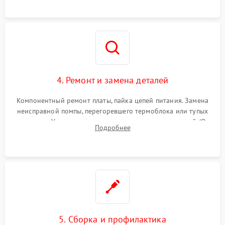
и шестерней редуктора.
4. Ремонт и замена деталей
Компонентный ремонт платы, пайка цепей питания. Замена
неисправной помпы, перегоревшего термоблока или тупых
жерновов. Установка новых силиконовых уплотнителей (O-
Подробнее
ring) и тефлоновых трубок для надежного устранения
протечек.
5. Сборка и профилактика