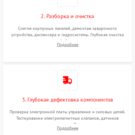
2. Разборка и очистка
Снятие корпусных панелей, демонтаж заварочного
устройства, диспенсера и гидросистемы. Глубокая очистка
внутренних узлов от кофейных масел, жмыха и накипи.
Подробнее
Промывка дренажных каналов и фильтров с использованием
специализированной химии.
3. Глубокая дефектовка компонентов
Проверка электронной платы управления и силовых цепей.
Тестирование электромагнитных клапанов, датчиков
температуры и расходомера. Оценка степени износа
Подробнее
жерновов кофемолки, уплотнительных колец гидросистемы