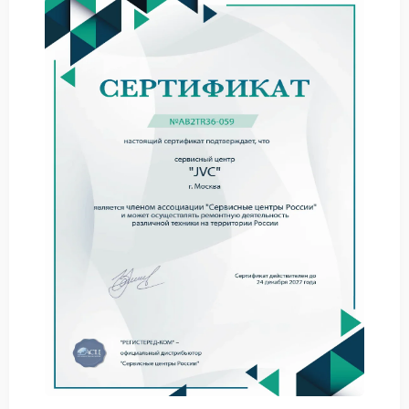
сбой в работе управляющей платы;
нарушение контакта в разъемах и соединениях.
Прежде чем обращаться в сервис JVC, попробуйте
выполнить базовые проверки:
Убедитесь, что устройство подключено к
стабильной электросети.
Проверьте вентиляционные отверстия — они
должны быть свободны от загрязнений.
Отключите другие мощные приборы, работающие
от той же розетки.
Если перечисленные действия не дали результата,
рекомендуется обратиться в сервис FIX‑JVC.
Специалисты проведут комплексную диагностику,
включающую:
проверку электрических цепей;
тестирование блока управления;
контроль температурного режима компонентов.
Сервисный центр JVC располагает необходимым
оборудованием и опытом для точного выявления и
устранения неисправностей. Профессиональный
ремонт JVC гарантирует восстановление полной