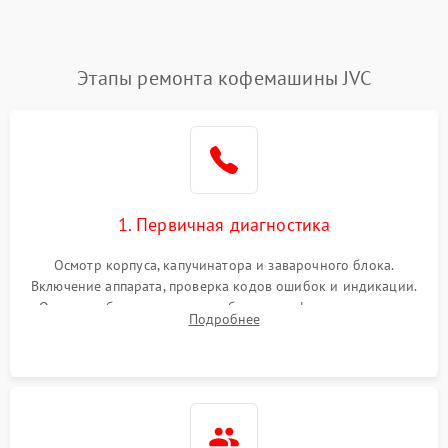
Этапы ремонта кофемашины JVC
1. Первичная диагностика
Осмотр корпуса, капучинатора и заварочного блока.
Включение аппарата, проверка кодов ошибок и индикации.
Оценка работы помпы, термоблока и кофемолки на слух.
Подробнее
Измерение температуры и давления воды для выявления
локализации поломки.