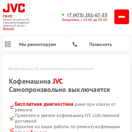
+7 (473) 201-67-53
FIX-JVC
Ежедневно, с 10:00 до 20:00
Ремонт устройств JVC
Специализированный
cервисный центр г.
Воронеж
Мы ремонтируем
Позвонить
онеже
Кофемашина JVC самопроизвольно выключается
Кофемашина
JVC
Самопроизвольно выключается
Бесплатная диагностика
даже при отказе от
ремонта
Привезем и увезем кофемашину JVC собственной
доставкой
Ремонт увлажнителей воздуха JVC
Ремонт вертикальных пылесосов JVC
Гарантия на наши работы по ремонту кофемашин