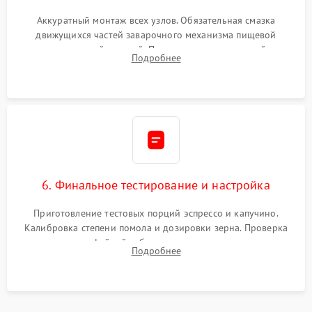
Аккуратный монтаж всех узлов. Обязательная смазка
движущихся частей заварочного механизма пищевой
силиконовой смазкой. Проведение программной
Подробнее
декальцинации и очистки системы от кофейных масел.
Надежная фиксация всех соединений.
6. Финальное тестирование и настройка
Приготовление тестовых порций эспрессо и капучино.
Калибровка степени помола и дозировки зерна. Проверка
плотности кофейной таблетки, температуры напитка и
Подробнее
качества молочной пены. Контроль отсутствия посторонних
шумов и протечек.