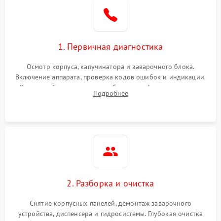
1. Первичная диагностика
Осмотр корпуса, капучинатора и заварочного блока.
Включение аппарата, проверка кодов ошибок и индикации.
Оценка работы помпы, термоблока и кофемолки на слух.
Подробнее
Измерение температуры и давления воды для выявления
локализации поломки.
2. Разборка и очистка
Снятие корпусных панелей, демонтаж заварочного
устройства, диспенсера и гидросистемы. Глубокая очистка