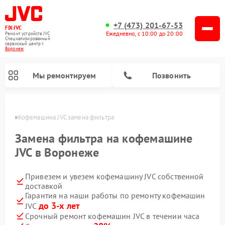
+7 (473) 201-67-53
FIX-JVC
Ежедневно, с 10:00 до 20:00
Ремонт устройств JVC
Специализированный
cервисный центр г.
Воронеж
Мы ремонтируем
Позвонить
онеже
Кофемашина JVC замена фильтра
Замена фильтра на кофемашине
JVC в Воронеже
Привезем и увезем кофемашину JVC собственной
доставкой
Гарантия на наши работы по ремонту кофемашин
до 3-х лет
JVC
Ремонт увлажнителей воздуха JVC
Ремонт вертикальных пылесосов JVC
Срочный ремонт кофемашин JVC в течении часа