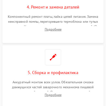
4. Ремонт и замена деталей
Компонентный ремонт платы, пайка цепей питания. Замена
неисправной помпы, перегоревшего термоблока или тупых
жерновов. Установка новых силиконовых уплотнителей (O-
Подробнее
ring) и тефлоновых трубок для надежного устранения
протечек.
5. Сборка и профилактика
Аккуратный монтаж всех узлов. Обязательная смазка
движущихся частей заварочного механизма пищевой
силиконовой смазкой. Проведение программной
Подробнее
декальцинации и очистки системы от кофейных масел.
Надежная фиксация всех соединений.