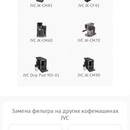
JVC JK-CM85
JVC JK-CF45
JVC JK-CM60
JVC JK-CM70
JVC Drip Pod YOI-01
JVC JK-CM90
Замена фильтра на других кофемашинах
JVC