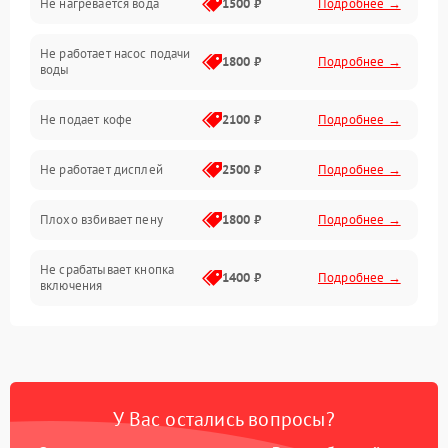
Не нагревается вода
1500 ₽
Подробнее →
Включение и работа
Не работает насос подачи
Проблемы с водой
1800 ₽
Подробнее →
воды
Проблемы с капучинатором и паром
Не подает кофе
2100 ₽
Подробнее →
Управление и электроника
Не работает дисплей
2500 ₽
Подробнее →
Программное обеспечение
Плохо взбивает пену
1800 ₽
Подробнее →
Не срабатывает кнопка
1400 ₽
Подробнее →
включения
Запах гари при работе
1800 ₽
Подробнее →
Постоянные сбои в работе
1500 ₽
Подробнее →
У Вас остались вопросы?