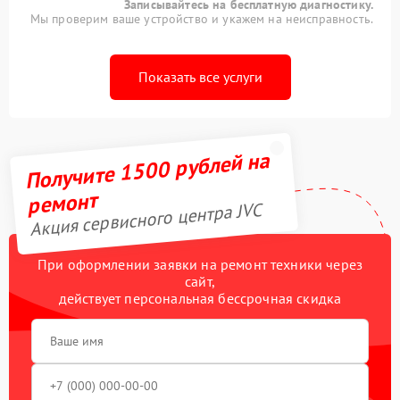
Записывайтесь на бесплатную диагностику.
Мы проверим ваше устройство и укажем на неисправность.
Показать все услуги
Получите 1500 рублей на
ремонт
Акция сервисного центра JVC
При оформлении заявки на ремонт техники через
сайт,
действует персональная бессрочная скидка