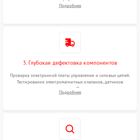
внутренних узлов от кофейных масел, жмыха и накипи.
Подробнее
Промывка дренажных каналов и фильтров с использованием
специализированной химии.
3. Глубокая дефектовка компонентов
Проверка электронной платы управления и силовых цепей.
Тестирование электромагнитных клапанов, датчиков
температуры и расходомера. Оценка степени износа
Подробнее
жерновов кофемолки, уплотнительных колец гидросистемы
и шестерней редуктора.