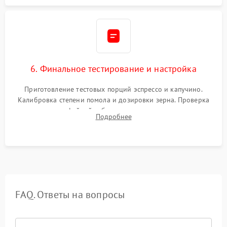
6. Финальное тестирование и настройка
Приготовление тестовых порций эспрессо и капучино.
Калибровка степени помола и дозировки зерна. Проверка
плотности кофейной таблетки, температуры напитка и
Подробнее
качества молочной пены. Контроль отсутствия посторонних
шумов и протечек.
FAQ. Ответы на вопросы