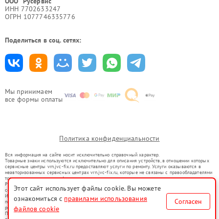
ООО "Русервис"
ИНН 7702633247
ОГРН 1077746335776
Поделиться в соц. сетях:
Мы принимаем
все формы оплаты
Политика конфиденциальности
Вся информация на сайте носит исключительно справочный характер.
Товарные знаки используются исключительно для описания устройств, в отношении которых
сервисные центры vrn.jvc-fix.ru предоставляют услуги по ремонту. Услуги оказываются в
неавторизованных сервисных центрах vrn.jvc-fix.ru, которые не связаны с правообладателями
товарных знаков или их официальными представителями.
Ремонт осуществляется для устройств, уже введенных в гражданский оборот в соответствии
Этот сайт использует файлы cookie. Вы можете
со статьей 1487 ГК РФ.
Использование товарных знаков не преследует цели индивидуализации услуг или введения
ознакомиться с
правилами использования
Согласен
потребителей в заблуждение, а служит для информирования о предоставляемых услугах по
ремонту техники указанных брендов.
файлов cookie
Представленная на сайте информация не является публичной офертой, определяемой