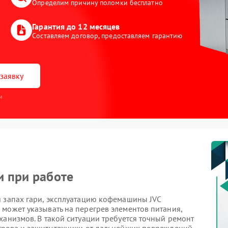
Определим причину поломки бесплатно
Гарантия до 12 месяцев
Составляем договор, предоставляем гарантию
заявку
и
и при работе
я запах гари, эксплуатацию кофемашины JVC
может указывать на перегрев элементов питания,
ханизмов. В такой ситуации требуется точный ремонт