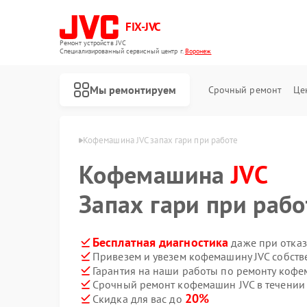
FIX-JVC
Ремонт устройств JVC
Специализированный cервисный центр г.
Воронеж
Мы ремонтируем
Срочный ремонт
Це
шин JVC в Воронеже
Кофемашина JVC запах гари при работе
Кофемашина
JVC
Запах гари при рабо
Бесплатная диагностика
даже при отказ
Привезем и увезем кофемашину JVC собств
Гарантия на наши работы по ремонту коф
Срочный ремонт кофемашин JVC в течении
20%
Скидка для вас до
Ремонт вертикальных пылесосов JVC
Ремонт роботов-пылесосов JVC
Ремонт увлажнителей воздуха JVC