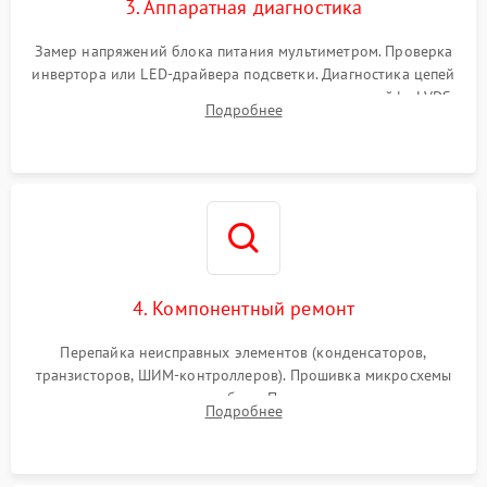
3. Аппаратная диагностика
Поломка системы защиты
1000 ₽
Подробнее →
от замыкания
Замер напряжений блока питания мультиметром. Проверка
инвертора или LED-драйвера подсветки. Диагностика цепей
питания скалера и тестирование сигналов на шлейфе LVDS
Подробнее
4. Компонентный ремонт
Перепайка неисправных элементов (конденсаторов,
транзисторов, ШИМ-контроллеров). Прошивка микросхемы
памяти при программных сбоях. При поломке подсветки —
Подробнее
разборка матрицы и замена выгоревших светодиодов.