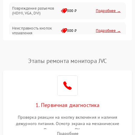
Повреждение разъемов
500 ₽
Подробнее →
(HDMI, VGA, DVI)
Неисправность кнопок
500 ₽
Подробнее →
управления
Поломка инвертора
1500 ₽
Подробнее →
Этапы ремонта монитора JVC
Повреждение кабеля
500 ₽
Подробнее →
питания
Неисправность системы
1000 ₽
Подробнее →
защиты от перегрузок
Поломка системы
1. Первичная диагностика
автоматического
1000 ₽
Подробнее →
отключения
Проверка реакции на кнопку включения и наличия
дежурного питания. Осмотр экрана на механические
Неисправность системы
повреждения. Подключение к ПК для оценки вывода
защиты от короткого
1000 ₽
Подробнее →
Подробнее