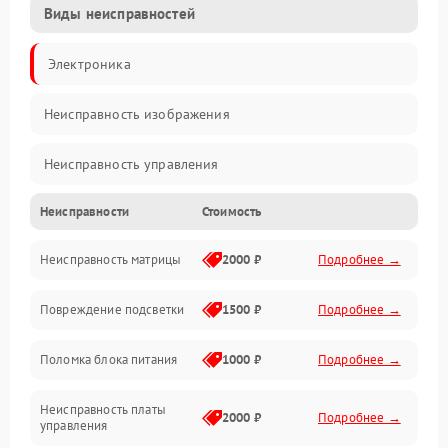
Виды неисправностей
Электроника
Неисправность изображения
Неисправность управления
Неисправности
Стоимость
Неисправность интерфейсов
Неисправность матрицы
2000 ₽
Подробнее →
Прочие неисправности
Повреждение подсветки
1500 ₽
Подробнее →
Неисправность звука
Поломка блока питания
1000 ₽
Подробнее →
Механические повреждения
Неисправность платы
2000 ₽
Подробнее →
управления