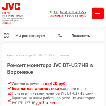
+7 (473) 201-67-53
FIX-JVC
Ежедневно, с 10:00 до 20:00
Ремонт устройств JVC
Специализированный
cервисный центр г.
Воронеж
Мы ремонтируем
Позвонить
онеже
Ремонт монитора JVC DT-U27HB в Воронеже
Ремонт монитора JVC DT-U27HB в
Воронеже
от 620 руб.
Стоимость ремонта
Бесплатная диагностика
даже при отказе
Привезем и увезем монитор JVC DT-U27HB сами
Гарантия на наши работы по ремонту мониторов
Ремонт увлажнителей воздуха JVC
Ремонт вертикальных пылесосов JVC
до 3-х лет
JVC DT-U27HB