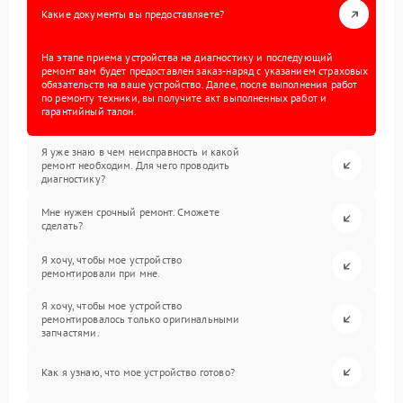
Какие документы вы предоставляете?
На этапе приема устройства на диагностику и последующий
ремонт вам будет предоставлен заказ-наряд с указанием страховых
обязательств на ваше устройство. Далее, после выполнения работ
по ремонту техники, вы получите акт выполненных работ и
гарантийный талон.
Я уже знаю в чем неисправность и какой
ремонт необходим. Для чего проводить
диагностику?
Мне нужен срочный ремонт. Сможете
сделать?
Я хочу, чтобы мое устройство
ремонтировали при мне.
Я хочу, чтобы мое устройство
ремонтировалось только оригинальными
запчастями.
Как я узнаю, что мое устройство готово?