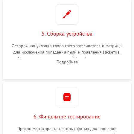
5. Сборка устройства
Осторожная укладка слоев светорассеивателя и матрицы
для исключения попадания пыли и появления засветов.
Надежное подключение шлейфов, фиксация плат и
Подробнее
аккуратное защелкивание пластикового корпуса монитора.
6. Финальное тестирование
Прогон монитора на тестовых фонах для проверки