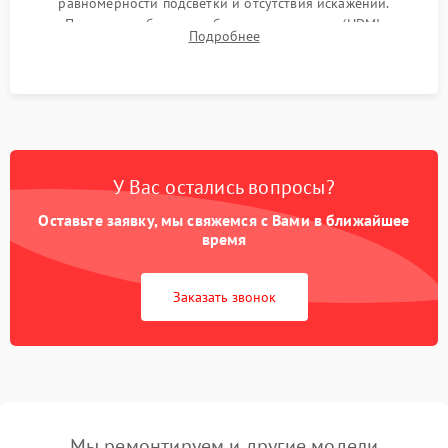
равномерности подсветки и отсутствия искажений.
Проверка работоспособности всех портов (HDMI,
Подробнее
DisplayPort, VGA) и кнопок управления под нагрузкой в
течение пары часов.
У Вас остались вопросы?
Оставьте заявку, мы свяжемся с Вами в ближайшее
время
Заказать звонок
Мы ремонтируем и другие модели