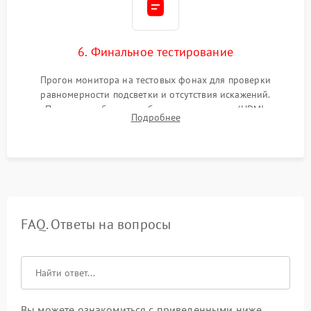
6. Финальное тестирование
Прогон монитора на тестовых фонах для проверки
равномерности подсветки и отсутствия искажений.
Проверка работоспособности всех портов (HDMI,
Подробнее
DisplayPort, VGA) и кнопок управления под нагрузкой в
течение пары часов.
FAQ. Ответы на вопросы
Вы можете ознакомиться с приведенными ниже