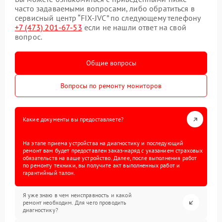
часто задаваемыми вопросами, либо обратиться в
сервисный центр “FIX-JVC” по следующему телефону
+7 (473) 201-67-53
если не нашли ответ на свой
вопрос.
Общие вопросы
Вопросы по ремонту мониторов
Какие документы вы предоставляете?
На этапе приема устройства на диагностику и последующий
ремонт вам будет предоставлен заказ-наряд с указанием страховых
обязательств на ваше устройство. Далее, после выполнения работ
по ремонту техники, вы получите акт выполненных работ и
гарантийный талон.
Я уже знаю в чем неисправность и какой
ремонт необходим. Для чего проводить
диагностику?