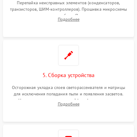
Перепайка неисправных элементов (конденсаторов,
транзисторов, ШИМ-контроллеров). Прошивка микросхемы
памяти при программных сбоях. При поломке подсветки —
Подробнее
разборка матрицы и замена выгоревших светодиодов.
5. Сборка устройства
Осторожная укладка слоев светорассеивателя и матрицы
для исключения попадания пыли и появления засветов.
Надежное подключение шлейфов, фиксация плат и
Подробнее
аккуратное защелкивание пластикового корпуса монитора.