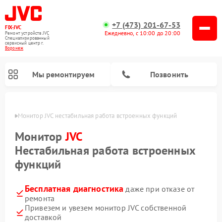
+7 (473) 201-67-53
FIX-JVC
Ежедневно, с 10:00 до 20:00
Ремонт устройств JVC
Специализированный
cервисный центр г.
Воронеж
Мы ремонтируем
Позвонить
онеже
Монитор JVC нестабильная работа встроенных функций
Монитор
JVC
Нестабильная работа встроенных
функций
Бесплатная диагностика
даже при отказе от
ремонта
Привезем и увезем монитор JVC собственной
Ремонт увлажнителей воздуха JVC
Ремонт вертикальных пылесосов JVC
доставкой