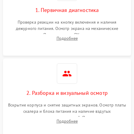
1. Первичная диагностика
Проверка реакции на кнопку включения и наличия
дежурного питания. Осмотр экрана на механические
повреждения. Подключение к ПК для оценки вывода
Подробнее
изображения, работы подсветки и выявления артефактов на
матрице.
2. Разборка и визуальный осмотр
Вскрытие корпуса и снятие защитных экранов. Осмотр платы
скалера и блока питания на наличие вздутых
конденсаторов, прогаров, окислений. Проверка надежности
Подробнее
контактов и целостности шлейфов матрицы.