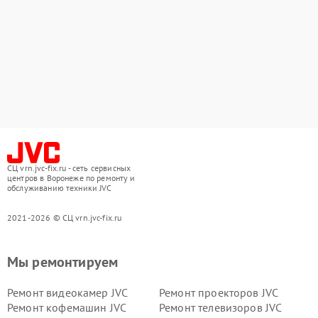
СЦ vrn.jvc-fix.ru - сеть сервисных
центров в Воронеже по ремонту и
обслуживанию техники JVC
2021-2026 © СЦ vrn.jvc-fix.ru
Мы ремонтируем
Ремонт видеокамер JVC
Ремонт проекторов JVC
Ремонт кофемашин JVC
Ремонт телевизоров JVC