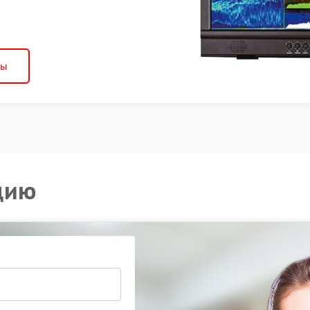
ны
цию