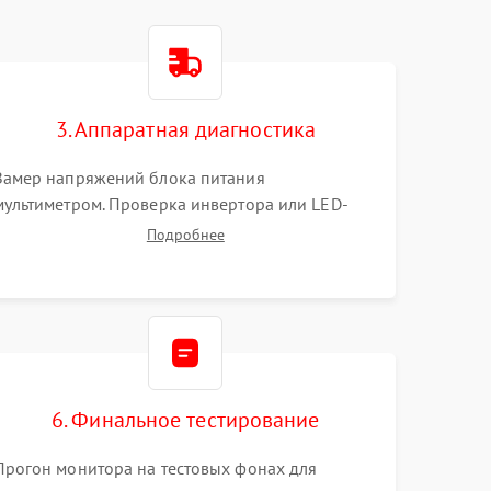
3. Аппаратная диагностика
Замер напряжений блока питания
мультиметром. Проверка инвертора или LED-
драйвера подсветки. Диагностика цепей
Подробнее
питания скалера и тестирование сигналов на
шлейфе LVDS
6. Финальное тестирование
Прогон монитора на тестовых фонах для