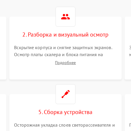
2. Разборка и визуальный осмотр
Вскрытие корпуса и снятие защитных экранов.
Осмотр платы скалера и блока питания на
К
наличие вздутых конденсаторов, прогаров,
Подробнее
окислений. Проверка надежности контактов и
целостности шлейфов матрицы.
5. Сборка устройства
Осторожная укладка слоев светорассеивателя и