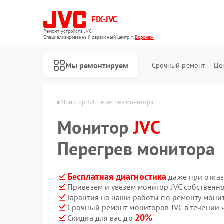
FIX-JVC
Ремонт устройств JVC
Специализированный cервисный центр г.
Воронеж
Мы ремонтируем
Срочный ремонт
Це
ров JVC в Воронеже
Монитор JVC перегрев монитора
Монитор
JVC
Перегрев монитора
Бесплатная диагностика
даже при отказ
Привезем и увезем монитор JVC собственн
Гарантия на наши работы по ремонту мони
Срочный ремонт мониторов JVC в течении 
20%
Скидка для вас до
Ремонт вертикальных пылесосов JVC
Ремонт роботов-пылесосов JVC
Ремонт увлажнителей воздуха JVC