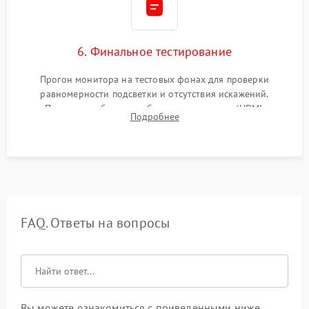
6. Финальное тестирование
Прогон монитора на тестовых фонах для проверки
равномерности подсветки и отсутствия искажений.
Проверка работоспособности всех портов (HDMI,
Подробнее
DisplayPort, VGA) и кнопок управления под нагрузкой в
течение пары часов.
FAQ. Ответы на вопросы
Вы можете ознакомиться с приведенными ниже