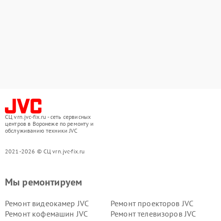
СЦ vrn.jvc-fix.ru - сеть сервисных
центров в Воронеже по ремонту и
обслуживанию техники JVC
2021-2026 © СЦ vrn.jvc-fix.ru
Мы ремонтируем
Ремонт видеокамер JVC
Ремонт проекторов JVC
Ремонт кофемашин JVC
Ремонт телевизоров JVC