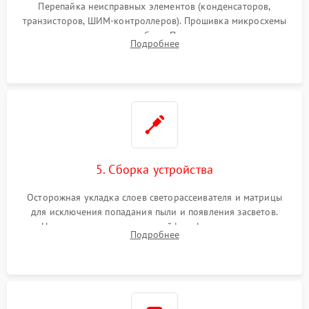
Перепайка неисправных элементов (конденсаторов,
транзисторов, ШИМ-контроллеров). Прошивка микросхемы
памяти при программных сбоях. При поломке подсветки —
Подробнее
разборка матрицы и замена выгоревших светодиодов.
5. Сборка устройства
Осторожная укладка слоев светорассеивателя и матрицы
для исключения попадания пыли и появления засветов.
Надежное подключение шлейфов, фиксация плат и
Подробнее
аккуратное защелкивание пластикового корпуса монитора.