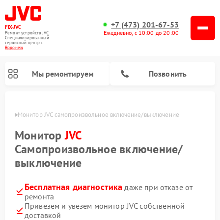
+7 (473) 201-67-53
FIX-JVC
Ежедневно, с 10:00 до 20:00
Ремонт устройств JVC
Специализированный
cервисный центр г.
Воронеж
Мы ремонтируем
Позвонить
онеже
Монитор JVC самопроизвольное включение/выключение
Монитор
JVC
Самопроизвольное включение/
выключение
Бесплатная диагностика
даже при отказе от
ремонта
Привезем и увезем монитор JVC собственной
Ремонт увлажнителей воздуха JVC
Ремонт вертикальных пылесосов JVC
доставкой