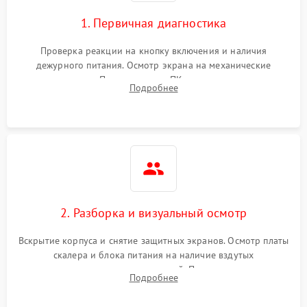
1. Первичная диагностика
Проверка реакции на кнопку включения и наличия
дежурного питания. Осмотр экрана на механические
повреждения. Подключение к ПК для оценки вывода
Подробнее
изображения, работы подсветки и выявления артефактов на
матрице.
2. Разборка и визуальный осмотр
Вскрытие корпуса и снятие защитных экранов. Осмотр платы
скалера и блока питания на наличие вздутых
конденсаторов, прогаров, окислений. Проверка надежности
Подробнее
контактов и целостности шлейфов матрицы.