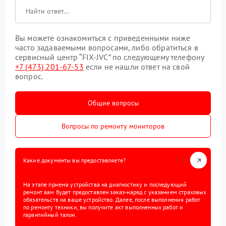
Вы можете ознакомиться с приведенными ниже
часто задаваемыми вопросами, либо обратиться в
сервисный центр “FIX-JVC” по следующему телефону
+7 (473) 201-67-53
если не нашли ответ на свой
вопрос.
Общие вопросы
Вопросы по ремонту мониторов
Какие документы вы предоставляете?
На этапе приема устройства на диагностику и последующий
ремонт вам будет предоставлен заказ-наряд с указанием страховых
обязательств на ваше устройство. Далее, после выполнения работ
по ремонту техники, вы получите акт выполненных работ и
гарантийный талон.