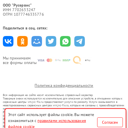
ООО "Русервис"
ИНН 7702633247
ОГРН 1077746335776
Поделиться в соц. сетях:
Мы принимаем
все формы оплаты
Политика конфиденциальности
Вся информация на сайте носит исключительно справочный характер.
Товарные знаки используются исключительно для описания устройств, в отношении которых
сервисные центры vrn.jvc-fix.ru предоставляют услуги по ремонту. Услуги оказываются в
неавторизованных сервисных центрах vrn.jvc-fix.ru, которые не связаны с правообладателями
товарных знаков или их официальными представителями.
Ремонт осуществляется для устройств, уже введенных в гражданский оборот в соответствии
Этот сайт использует файлы cookie. Вы можете
со статьей 1487 ГК РФ.
Использование товарных знаков не преследует цели индивидуализации услуг или введения
ознакомиться с
правилами использования
Согласен
потребителей в заблуждение, а служит для информирования о предоставляемых услугах по
ремонту техники указанных брендов.
файлов cookie