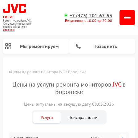
+7 (473) 201-67-53
FIX-JVC
Ежедневно, с 10:00 до 20:00
Ремонт устройств JVC
Специализированный
cервисный центр г.
Воронеж
Мы ремонтируем
Позвонить
Цены
Цены на ремонт монитора JVC в Воронеже
Цены на услуги ремонта мониторов
JVC
в
Воронеже
Цены актуальны на текущую дату 08.08.2026
Услуги
Неисправности
Ремонт увлажнителей воздуха JVC
Ремонт вертикальных пылесосов JVC
Замена матрицы