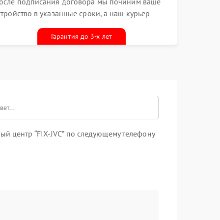
осле подписания договора мы починим ваше
стройство в указанные сроки, а наш курьер
ривезет его к вам вместе с гарантийным
алоном бесплатно
Гарантия до 3-х лет
ый центр “FIX-JVC” по следующему телефону