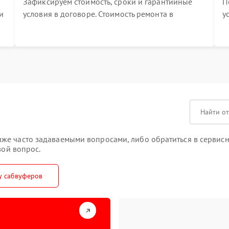
Зафиксируем стоимость, сроки и гарантийные
П
и
условия в договоре. Стоимость ремонта в
у
процессе меняться не будет
п
т
е часто задаваемыми вопросами, либо обратиться в сервисн
вой вопрос.
у сабвуферов