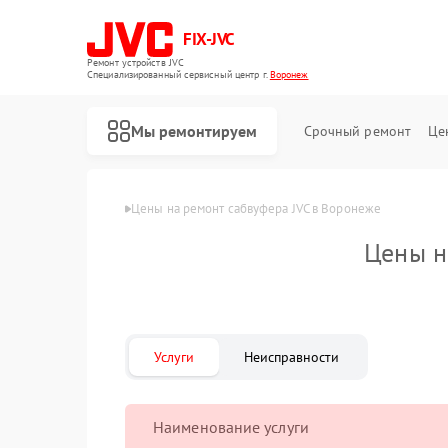
FIX-JVC
Ремонт устройств JVC
Специализированный cервисный центр г.
Воронеж
Мы ремонтируем
Срочный ремонт
Це
Главная
Цены
Цены на ремонт сабвуфера JVC в Воронеже
Цены н
Услуги
Неисправности
Наименование услуги
Ремонт вертикальных пылесосов JVC
Ремонт роботов-пылесосов JVC
Ремонт увлажнителей воздуха JVC