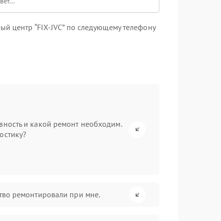
ый центр “FIX-JVC” по следующему телефону
вность и какой ремонт необходим.
остику?
ство ремонтировали при мне.