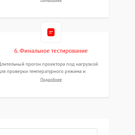
Тестирование DMD-чипа, датчиков температуры
и оптопар с помощью мультиметра и
осциллографа.
6. Финальное тестирование
Длительный прогон проектора под нагрузкой
для проверки температурного режима и
отсутствия перегрева. Оценка фокуса,
Подробнее
контрастности и цветопередачи на тестовых
таблицах. Проверка работы всех видеовходов и
кнопок управления.