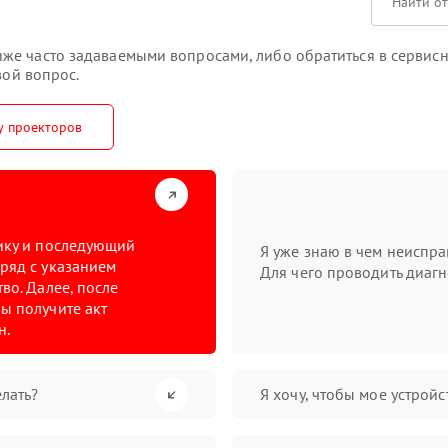
е часто задаваемыми вопросами, либо обратиться в сервисн
вой вопрос.
у проекторов
тику и последующий
Я уже знаю в чем неиспра
ряд с указанием
Для чего проводить диагн
во. Далее, после
ы получите акт
н.
лать?
Я хочу, чтобы мое устрой