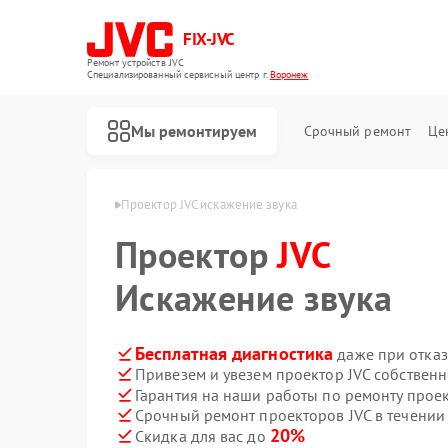
FIX-JVC
Ремонт устройств JVC
Специализированный cервисный центр г.
Воронеж
Мы ремонтируем
Срочный ремонт
Це
оров JVC в Воронеже
Проектор JVC искажение звука
Проектор
JVC
Искажение звука
Бесплатная диагностика
даже при отказ
Привезем и увезем проектор JVC собствен
Гарантия на наши работы по ремонту прое
Срочный ремонт проекторов JVC в течении
20%
Скидка для вас до
Ремонт вертикальных пылесосов JVC
Ремонт роботов-пылесосов JVC
Ремонт увлажнителей воздуха JVC