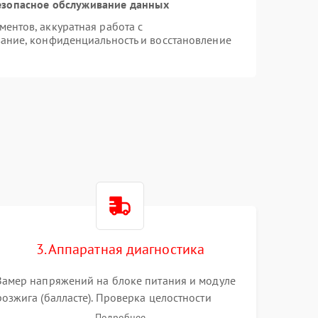
езопасное обслуживание данных
ентов, аккуратная работа с
ание, конфиденциальность и восстановление
3. Аппаратная диагностика
Замер напряжений на блоке питания и модуле
розжига (балласте). Проверка целостности
цветового колеса (DLP) или поляризаторов (LCD).
Подробнее