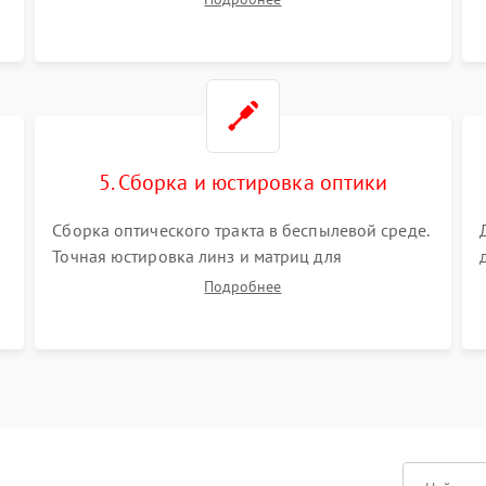
Визуальный осмотр блока питания, балласта
лампы и материнской платы на наличие
прогаров или вздутых элементов.
5. Сборка и юстировка оптики
Сборка оптического тракта в беспылевой среде.
Точная юстировка линз и матриц для
правильного сведения цветов и устранения
Подробнее
размытия. Надежное подключение всех
шлейфов, установка датчиков и закрытие
корпуса устройства.