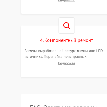
(точки, пятна). Проверка работы системы
охлаждения по уровню шума вентиляторов.
4. Компонентный ремонт
Замена выработавшей ресурс лампы или LED-
источника. Перепайка неисправных
компонентов на платах. Замена DMD-чипа при
Подробнее
битых пикселях, установка нового цветового
колеса или восстановление сгоревших
поляризационных пленок.