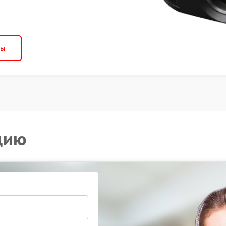
ны
цию