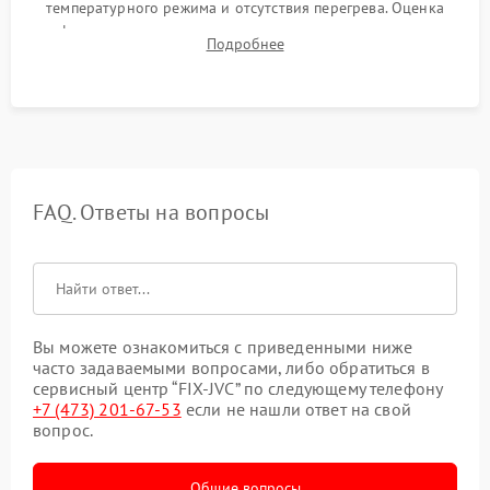
температурного режима и отсутствия перегрева. Оценка
фокуса, контрастности и цветопередачи на тестовых
Подробнее
таблицах. Проверка работы всех видеовходов и кнопок
управления.
FAQ. Ответы на вопросы
Вы можете ознакомиться с приведенными ниже
часто задаваемыми вопросами, либо обратиться в
сервисный центр “FIX-JVC” по следующему телефону
+7 (473) 201-67-53
если не нашли ответ на свой
вопрос.
Общие вопросы