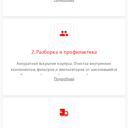
системы охлаждения по уровню шума вентиляторов.
2. Разборка и профилактика
Аккуратное вскрытие корпуса. Очистка внутренних
компонентов, фильтров и вентиляторов от накопившейся
пыли. Визуальный осмотр блока питания, балласта лампы и
Подробнее
материнской платы на наличие прогаров или вздутых
элементов.