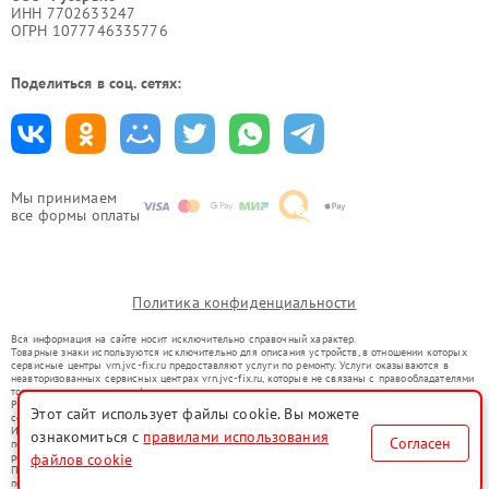
ИНН 7702633247
ОГРН 1077746335776
Поделиться в соц. сетях:
Мы принимаем
все формы оплаты
Политика конфиденциальности
Вся информация на сайте носит исключительно справочный характер.
Товарные знаки используются исключительно для описания устройств, в отношении которых
сервисные центры vrn.jvc-fix.ru предоставляют услуги по ремонту. Услуги оказываются в
неавторизованных сервисных центрах vrn.jvc-fix.ru, которые не связаны с правообладателями
товарных знаков или их официальными представителями.
Ремонт осуществляется для устройств, уже введенных в гражданский оборот в соответствии
Этот сайт использует файлы cookie. Вы можете
со статьей 1487 ГК РФ.
Использование товарных знаков не преследует цели индивидуализации услуг или введения
ознакомиться с
правилами использования
Согласен
потребителей в заблуждение, а служит для информирования о предоставляемых услугах по
ремонту техники указанных брендов.
файлов cookie
Представленная на сайте информация не является публичной офертой, определяемой
положениями Статьи 437(2) Гражданского кодекса РФ