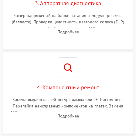
3. Аппаратная диагностика
Замер напряжений на блоке питания и модуле розжига
(балласте). Проверка целостности цветового колеса (DLP)
или поляризаторов (LCD). Тестирование DMD-чипа, датчиков
Подробнее
температуры и оптопар с помощью мультиметра и
осциллографа.
4. Компонентный ремонт
Замена выработавшей ресурс лампы или LED-источника.
Перепайка неисправных компонентов на платах. Замена
DMD-чипа при битых пикселях, установка нового цветового
Подробнее
колеса или восстановление сгоревших поляризационных
пленок.