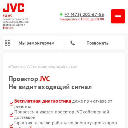
+7 (473) 201-67-53
FIX-JVC
Ежедневно, с 10:00 до 20:00
Ремонт устройств JVC
Специализированный
cервисный центр г.
Воронеж
Мы ремонтируем
Позвонить
онеже
Проектор JVC не видит входящий сигнал
Проектор
JVC
Не видит входящий сигнал
Бесплатная диагностика
даже при отказе от
ремонта
Привезем и увезем проектор JVC собственной
доставкой
Ремонт увлажнителей воздуха JVC
Ремонт вертикальных пылесосов JVC
Гарантия на наши работы по ремонту проекторов