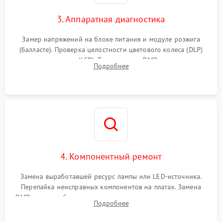
3. Аппаратная диагностика
Замер напряжений на блоке питания и модуле розжига
(балласте). Проверка целостности цветового колеса (DLP)
или поляризаторов (LCD). Тестирование DMD-чипа, датчиков
Подробнее
температуры и оптопар с помощью мультиметра и
осциллографа.
4. Компонентный ремонт
Замена выработавшей ресурс лампы или LED-источника.
Перепайка неисправных компонентов на платах. Замена
DMD-чипа при битых пикселях, установка нового цветового
Подробнее
колеса или восстановление сгоревших поляризационных
пленок.