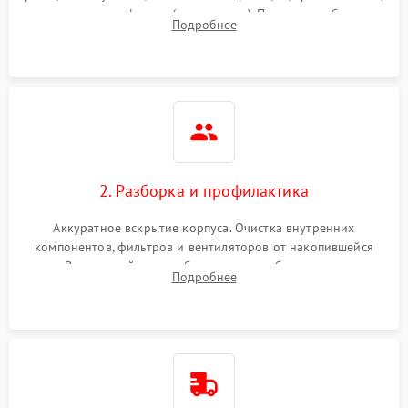
наличия артефактов (точки, пятна). Проверка работы
Подробнее
системы охлаждения по уровню шума вентиляторов.
2. Разборка и профилактика
Аккуратное вскрытие корпуса. Очистка внутренних
компонентов, фильтров и вентиляторов от накопившейся
пыли. Визуальный осмотр блока питания, балласта лампы и
Подробнее
материнской платы на наличие прогаров или вздутых
элементов.