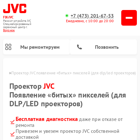
+7 (473) 201-67-53
FIX-JVC
Ежедневно, с 10:00 до 20:00
Ремонт устройств JVC
Специализированный
cервисный центр г.
Воронеж
Мы ремонтируем
Позвонить
онеже
Проектор JVC появление «битых» пикселей (для dlp/led проекторов)
Проектор
JVC
Появление «битых» пикселей (для
DLP/LED проекторов)
Бесплатная диагностика
даже при отказе от
ремонта
Привезем и увезем проектор JVC собственной
Ремонт увлажнителей воздуха JVC
Ремонт вертикальных пылесосов JVC
доставкой