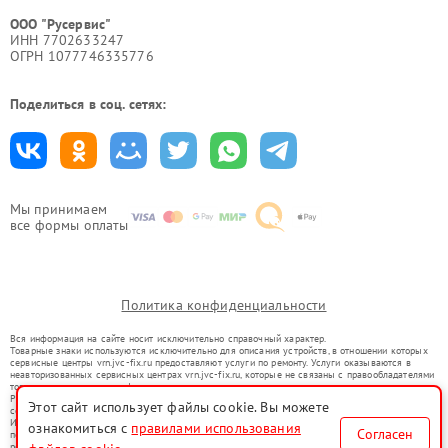
ООО "Русервис"
ИНН 7702633247
ОГРН 1077746335776
Поделиться в соц. сетях:
Мы принимаем
все формы оплаты
Политика конфиденциальности
Вся информация на сайте носит исключительно справочный характер.
Товарные знаки используются исключительно для описания устройств, в отношении которых
сервисные центры vrn.jvc-fix.ru предоставляют услуги по ремонту. Услуги оказываются в
неавторизованных сервисных центрах vrn.jvc-fix.ru, которые не связаны с правообладателями
товарных знаков или их официальными представителями.
Ремонт осуществляется для устройств, уже введенных в гражданский оборот в соответствии
Этот сайт использует файлы cookie. Вы можете
со статьей 1487 ГК РФ.
Использование товарных знаков не преследует цели индивидуализации услуг или введения
ознакомиться с
правилами использования
Согласен
потребителей в заблуждение, а служит для информирования о предоставляемых услугах по
ремонту техники указанных брендов.