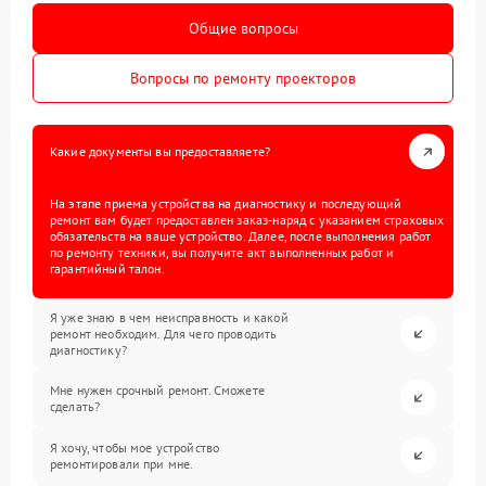
Общие вопросы
Вопросы по ремонту проекторов
Какие документы вы предоставляете?
На этапе приема устройства на диагностику и последующий
ремонт вам будет предоставлен заказ-наряд с указанием страховых
обязательств на ваше устройство. Далее, после выполнения работ
по ремонту техники, вы получите акт выполненных работ и
гарантийный талон.
Я уже знаю в чем неисправность и какой
ремонт необходим. Для чего проводить
диагностику?
Мне нужен срочный ремонт. Сможете
сделать?
Я хочу, чтобы мое устройство
ремонтировали при мне.