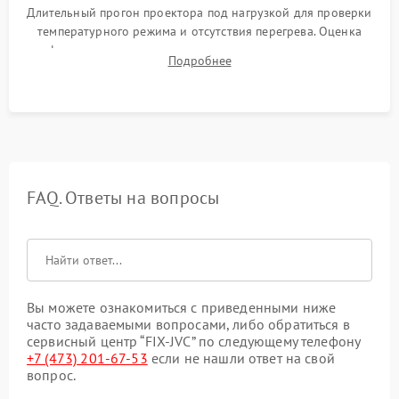
Длительный прогон проектора под нагрузкой для проверки
температурного режима и отсутствия перегрева. Оценка
фокуса, контрастности и цветопередачи на тестовых
Подробнее
таблицах. Проверка работы всех видеовходов и кнопок
управления.
FAQ. Ответы на вопросы
Вы можете ознакомиться с приведенными ниже
часто задаваемыми вопросами, либо обратиться в
сервисный центр “FIX-JVC” по следующему телефону
+7 (473) 201-67-53
если не нашли ответ на свой
вопрос.