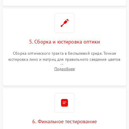
5. Сборка и юстировка оптики
Сборка оптического тракта в беспылевой среде. Точная
юстировка линз и матриц для правильного сведения цветов
и устранения размытия. Надежное подключение всех
Подробнее
шлейфов, установка датчиков и закрытие корпуса
устройства.
6. Финальное тестирование