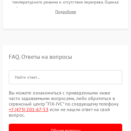
температурного режима и отсутствия перегрева. Оценка
фокуса, контрастности и цветопередачи на тестовых
Подробнее
таблицах. Проверка работы всех видеовходов и кнопок
управления.
FAQ. Ответы на вопросы
Вы можете ознакомиться с приведенными ниже
часто задаваемыми вопросами, либо обратиться в
сервисный центр “FIX-JVC” по следующему телефону
+7 (473) 201-67-53
если не нашли ответ на свой
вопрос.
Общие вопросы