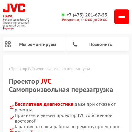
+7 (473) 201-67-53
FIX-JVC
Ежедневно, с 10:00 до 20:00
Ремонт устройств JVC
Специализированный
cервисный центр г.
Воронеж
Мы ремонтируем
Позвонить
онеже
Проектор JVC самопроизвольная перезагрузка
Проектор
JVC
Самопроизвольная перезагрузка
Бесплатная диагностика
даже при отказе от
ремонта
Привезем и увезем проектор JVC собственной
доставкой
Ремонт увлажнителей воздуха JVC
Ремонт вертикальных пылесосов JVC
Гарантия на наши работы по ремонту проекторов