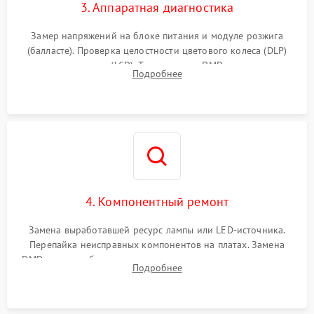
3. Аппаратная диагностика
Замер напряжений на блоке питания и модуле розжига
(балласте). Проверка целостности цветового колеса (DLP)
или поляризаторов (LCD). Тестирование DMD-чипа, датчиков
Подробнее
температуры и оптопар с помощью мультиметра и
осциллографа.
4. Компонентный ремонт
Замена выработавшей ресурс лампы или LED-источника.
Перепайка неисправных компонентов на платах. Замена
DMD-чипа при битых пикселях, установка нового цветового
Подробнее
колеса или восстановление сгоревших поляризационных
пленок.