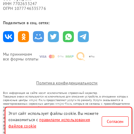
ИНН 7702633247
ОГРН 1077746335776
Поделиться в соц. сетях:
Мы принимаем
все формы оплаты
Политика конфиденциальности
Вся информация на сайте носит исключительно справочный характер.
Товарные знаки используются исключительно для описания устройств, в отношении которых
сервисные центры vrn.jvc-fix.ru предоставляют услуги по ремонту. Услуги оказываются в
неавторизованных сервисных центрах vrn.jvc-fix.ru, которые не связаны с правообладателями
товарных знаков или их официальными представителями.
Ремонт осуществляется для устройств, уже введенных в гражданский оборот в соответствии
Этот сайт использует файлы cookie. Вы можете
со статьей 1487 ГК РФ.
Использование товарных знаков не преследует цели индивидуализации услуг или введения
ознакомиться с
правилами использования
Согласен
потребителей в заблуждение, а служит для информирования о предоставляемых услугах по
ремонту техники указанных брендов.
файлов cookie
Представленная на сайте информация не является публичной офертой, определяемой
положениями Статьи 437(2) Гражданского кодекса РФ