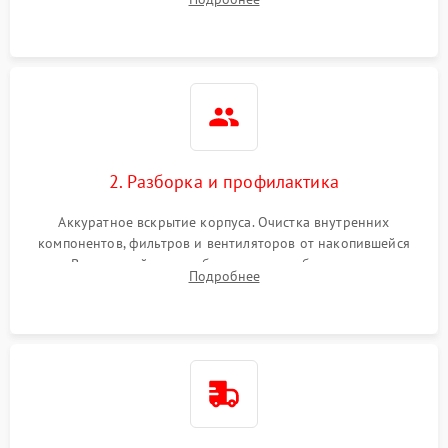
системы охлаждения по уровню шума вентиляторов.
2. Разборка и профилактика
Аккуратное вскрытие корпуса. Очистка внутренних
компонентов, фильтров и вентиляторов от накопившейся
пыли. Визуальный осмотр блока питания, балласта лампы и
Подробнее
материнской платы на наличие прогаров или вздутых
элементов.