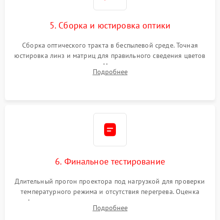
5. Сборка и юстировка оптики
Сборка оптического тракта в беспылевой среде. Точная
юстировка линз и матриц для правильного сведения цветов
и устранения размытия. Надежное подключение всех
Подробнее
шлейфов, установка датчиков и закрытие корпуса
устройства.
6. Финальное тестирование
Длительный прогон проектора под нагрузкой для проверки
температурного режима и отсутствия перегрева. Оценка
фокуса, контрастности и цветопередачи на тестовых
Подробнее
таблицах. Проверка работы всех видеовходов и кнопок