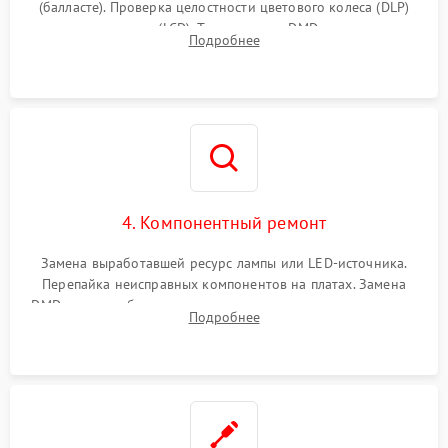
(балласте). Проверка целостности цветового колеса (DLP)
или поляризаторов (LCD). Тестирование DMD-чипа, датчиков
Подробнее
температуры и оптопар с помощью мультиметра и
осциллографа.
4. Компонентный ремонт
Замена выработавшей ресурс лампы или LED-источника.
Перепайка неисправных компонентов на платах. Замена
DMD-чипа при битых пикселях, установка нового цветового
Подробнее
колеса или восстановление сгоревших поляризационных
пленок.