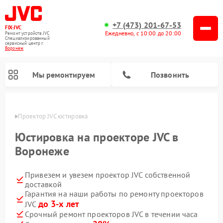
+7 (473) 201-67-53
FIX-JVC
Ежедневно, с 10:00 до 20:00
Ремонт устройств JVC
Специализированный
cервисный центр г.
Воронеж
Мы ремонтируем
Позвонить
онеже
Проектор JVC юстировка
Юстировка на проекторе JVC в
Воронеже
Привезем и увезем проектор JVC собственной
доставкой
Гарантия на наши работы по ремонту проекторов
до 3-х лет
JVC
Ремонт увлажнителей воздуха JVC
Ремонт вертикальных пылесосов JVC
Срочный ремонт проекторов JVC в течении часа