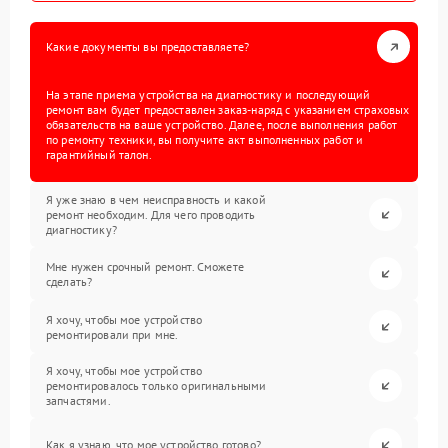
Какие документы вы предоставляете?
На этапе приема устройства на диагностику и последующий
ремонт вам будет предоставлен заказ-наряд с указанием страховых
обязательств на ваше устройство. Далее, после выполнения работ
по ремонту техники, вы получите акт выполненных работ и
гарантийный талон.
Я уже знаю в чем неисправность и какой
ремонт необходим. Для чего проводить
диагностику?
Мне нужен срочный ремонт. Сможете
сделать?
Я хочу, чтобы мое устройство
ремонтировали при мне.
Я хочу, чтобы мое устройство
ремонтировалось только оригинальными
запчастями.
Как я узнаю, что мое устройство готово?