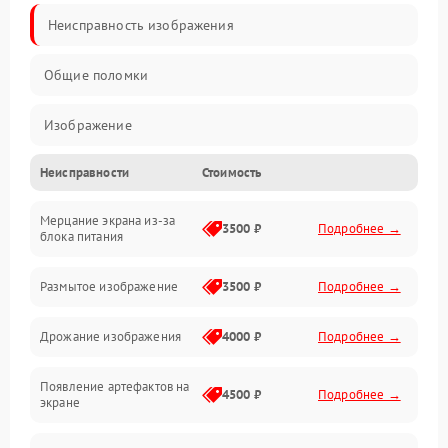
Неисправность изображения
Общие поломки
Изображение
Неисправности
Стоимость
Лампа подсветки
Мерцание экрана из-за
Неисправность управления и интерфейсов
3500 ₽
Подробнее →
блока питания
Прочие неисправности
Размытое изображение
3500 ₽
Подробнее →
Режим работы
Дрожание изображения
4000 ₽
Подробнее →
Неисправность звука
Появление артефактов на
4500 ₽
Подробнее →
экране