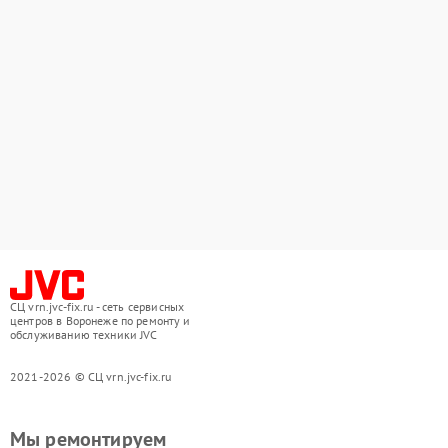
СЦ vrn.jvc-fix.ru - сеть сервисных
центров в Воронеже по ремонту и
обслуживанию техники JVC
2021-2026 © СЦ vrn.jvc-fix.ru
Мы ремонтируем