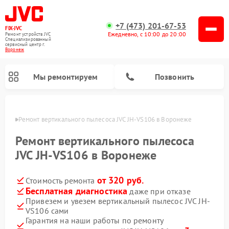
+7 (473) 201-67-53
FIX-JVC
Ежедневно, с 10:00 до 20:00
Ремонт устройств JVC
Специализированный
cервисный центр г.
Воронеж
Мы ремонтируем
Позвонить
онеже
Ремонт вертикального пылесоса JVC JH-VS106 в Воронеже
Ремонт вертикального пылесоса
JVC JH-VS106 в Воронеже
от 320 руб.
Стоимость ремонта
Бесплатная диагностика
даже при отказе
Привезем и увезем вертикальный пылесос JVC JH-
VS106 сами
Ремонт увлажнителей воздуха JVC
Гарантия на наши работы по ремонту