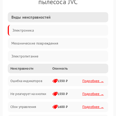
пылесоса JVC
Виды неисправностей
Электроника
Механические повреждения
Электропитание
Неисправности
Стоимость
Механика
Ошибка индикаторов
1550 ₽
Подробнее →
Аккумулятор
Не реагирует на кнопки
1550 ₽
Подробнее →
Работа системы
Сбои управления
1600 ₽
Подробнее →
Всасывание