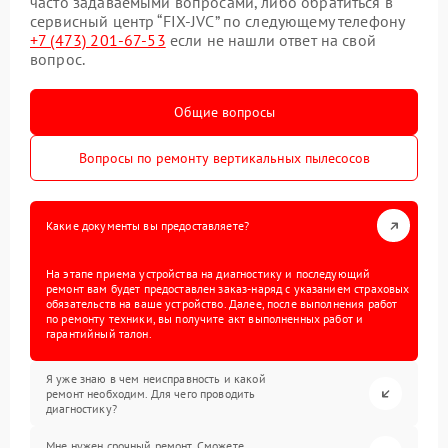
часто задаваемыми вопросами, либо обратиться в
сервисный центр “FIX-JVC” по следующему телефону
+7 (473) 201-67-53
если не нашли ответ на свой
вопрос.
Общие вопросы
Вопросы по ремонту вертикальных пылесосов
Какие документы вы предоставляете?
На этапе приема устройства на диагностику и последующий
ремонт вам будет предоставлен заказ-наряд с указанием страховых
обязательств на ваше устройство. Далее, после выполнения работ
по ремонту техники, вы получите акт выполненных работ и
гарантийный талон.
Я уже знаю в чем неисправность и какой
ремонт необходим. Для чего проводить
диагностику?
Мне нужен срочный ремонт. Сможете