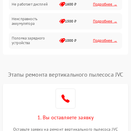
Не работает дисплей
1600 ₽
Подробнее →
Засор
Неисправность
Привод
1500 ₽
Подробнее →
аккумулятора
Мотор
Поломка зарядного
1000 ₽
Подробнее →
устройства
Защита
Неисправность двигателя
2000 ₽
Подробнее →
Корпус/Герметичность
Поломка кнопки
Этапы ремонта вертикального пылесоса JVC
500 ₽
Подробнее →
включения/выключения
Электронные компоненты
Неисправность системы
1000 ₽
Подробнее →
индикации
Неисправность системы
1000 ₽
Подробнее →
защиты от перегрева
1. Вы оставляете заявку
Оставьте заявку на ремонт вертикального пылесоса JVC
Поломка системы