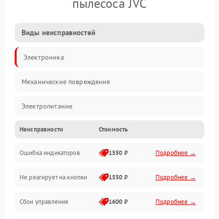
пылесоса JVC
Виды неисправностей
Электроника
Механические повреждения
Электропитание
Неисправности
Стоимость
Механика
Ошибка индикаторов
1550 ₽
Подробнее →
Аккумулятор
Не реагирует на кнопки
1550 ₽
Подробнее →
Работа системы
Сбои управления
1600 ₽
Подробнее →
Всасывание