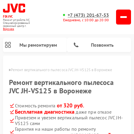
+7 (473) 201-67-53
FIX-JVC
Ежедневно, с 10:00 до 20:00
Ремонт устройств JVC
Специализированный
cервисный центр г.
Воронеж
Мы ремонтируем
Позвонить
онеже
Ремонт вертикального пылесоса JVC JH-VS125 в Воронеже
Ремонт вертикального пылесоса
JVC JH-VS125 в Воронеже
от 320 руб.
Стоимость ремонта
Бесплатная диагностика
даже при отказе
Привезем и увезем вертикальный пылесос JVC JH-
VS125 сами
Ремонт увлажнителей воздуха JVC
Гарантия на наши работы по ремонту