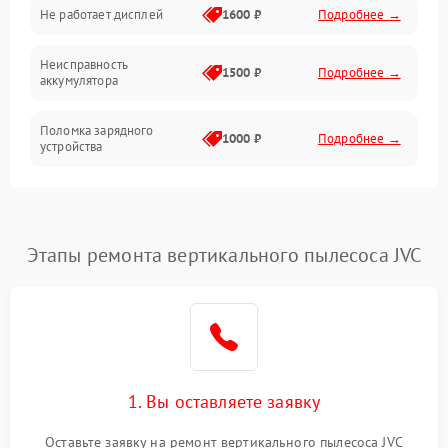
Не работает дисплей
1600 ₽
Подробнее →
Засор
Неисправность
Привод
1500 ₽
Подробнее →
аккумулятора
Мотор
Поломка зарядного
1000 ₽
Подробнее →
устройства
Защита
Неисправность двигателя
2000 ₽
Подробнее →
Корпус/Герметичность
Поломка кнопки
Этапы ремонта вертикального пылесоса JVC
500 ₽
Подробнее →
включения/выключения
Электронные компоненты
Неисправность системы
1000 ₽
Подробнее →
индикации
Неисправность системы
1000 ₽
Подробнее →
защиты от перегрева
1. Вы оставляете заявку
Оставьте заявку на ремонт вертикального пылесоса JVC
Поломка системы