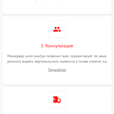
автоматического
1500 ₽
Подробнее →
отключения
Неисправность системы
1500 ₽
Подробнее →
управления
Поломка системы
1000 ₽
Подробнее →
освещения (если есть)
2. Консультация
Повреждение внутренних
500 ₽
Подробнее →
Менеджер колл центра позвонит вам, сориентирует по цене
проводов
ремонта вашего вертикального пылесоса а также ответит на
все ваши вопросы.
Подробнее
Поломка системы защиты
1000 ₽
Подробнее →
от перегрузок
Повреждение системы
защиты от короткого
1500 ₽
Подробнее →
замыкания