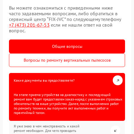
Вы можете ознакомиться с приведенными ниже
часто задаваемыми вопросами, либо обратиться в
сервисный центр “FIX-JVC” по следующему телефону
+7 (473) 201-67-53
если не нашли ответ на свой
вопрос.
Общие вопросы
Вопросы по ремонту вертикальных пылесосов
Какие документы вы предоставляете?
На этапе приема устройства на диагностику и последующий
ремонт вам будет предоставлен заказ-наряд с указанием страховых
обязательств на ваше устройство. Далее, после выполнения работ
по ремонту техники, вы получите акт выполненных работ и
гарантийный талон.
Я уже знаю в чем неисправность и какой
ремонт необходим. Для чего проводить