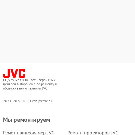
СЦ vrn.jvc-fix.ru - сеть сервисных
центров в Воронеже по ремонту и
обслуживанию техники JVC
2021-2026 © СЦ vrn.jvc-fix.ru
Мы ремонтируем
Ремонт видеокамер JVC
Ремонт проекторов JVC