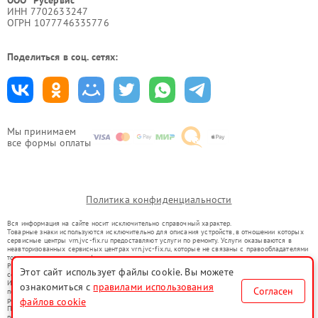
ООО "Русервис"
ИНН 7702633247
ОГРН 1077746335776
Поделиться в соц. сетях:
Мы принимаем
все формы оплаты
Политика конфиденциальности
Вся информация на сайте носит исключительно справочный характер.
Товарные знаки используются исключительно для описания устройств, в отношении которых
сервисные центры vrn.jvc-fix.ru предоставляют услуги по ремонту. Услуги оказываются в
неавторизованных сервисных центрах vrn.jvc-fix.ru, которые не связаны с правообладателями
товарных знаков или их официальными представителями.
Ремонт осуществляется для устройств, уже введенных в гражданский оборот в соответствии
Этот сайт использует файлы cookie. Вы можете
со статьей 1487 ГК РФ.
Использование товарных знаков не преследует цели индивидуализации услуг или введения
ознакомиться с
правилами использования
Согласен
потребителей в заблуждение, а служит для информирования о предоставляемых услугах по
ремонту техники указанных брендов.
файлов cookie
Представленная на сайте информация не является публичной офертой, определяемой
положениями Статьи 437(2) Гражданского кодекса РФ