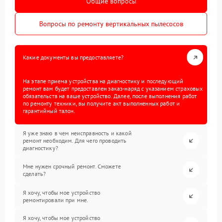
Общие вопросы
Вопросы по ремонту вертикальных пылесосов
Какие документы вы предоставляете?
На этапе приема устройства на диагностику и последующий
ремонт вам будет предоставлен заказ-наряд с указанием страховых
обязательств на ваше устройство. Далее, после выполнения работ
по ремонту техники, вы получите акт выполненных работ и
гарантийный талон.
Я уже знаю в чем неисправность и какой
ремонт необходим. Для чего проводить
диагностику?
Мне нужен срочный ремонт. Сможете
сделать?
Я хочу, чтобы мое устройство
ремонтировали при мне.
Я хочу, чтобы мое устройство