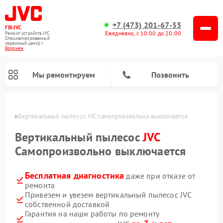
+7 (473) 201-67-53
FIX-JVC
Ежедневно, с 10:00 до 20:00
Ремонт устройств JVC
Специализированный
cервисный центр г.
Воронеж
Мы ремонтируем
Позвонить
онеже
Вертикальный пылесос JVC самопроизвольно выключается
Вертикальный пылесос
JVC
Самопроизвольно выключается
Бесплатная диагностика
даже при отказе от
ремонта
Привезем и увезем вертикальный пылесос JVC
собственной доставкой
Ремонт увлажнителей воздуха JVC
Гарантия на наши работы по ремонту