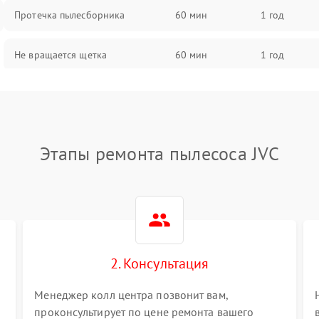
Протечка пылесборника
60 мин
1 год
Не вращается щетка
60 мин
1 год
Шум при работе
60 мин
1 год
Поломка контейнера для пыли
60 мин
1 год
Этапы ремонта пылесоса JVC
Плохая уборка шерсти или волос
60 мин
1 год
2. Консультация
Менеджер колл центра позвонит вам,
проконсультирует по цене ремонта вашего