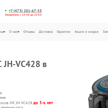
+7 (473) 201-67-53
Ежедневно, с 10:00 до 20:00
ны
О нас
Отзывы
Доставка
Гарантии
Акции и скидки
Зая
C JH-VC428 в
е
сами
до 3-х лет
сосов JVC JH-VC428
 течении часа