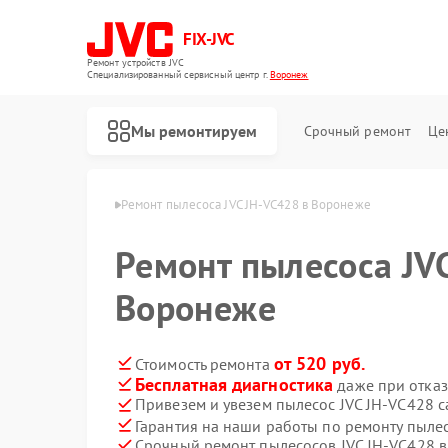
FIX-JVC
Ремонт устройств JVC
Специализированный cервисный центр г.
Воронеж
Мы ремонтируем
Срочный ремонт
Це
сов JVC в Воронеже
Ремонт пылесоса JVC JH-VC428 в Воронеже
Ремонт пылесоса JV
Воронеже
от 520 руб.
Стоимость ремонта
Бесплатная диагностика
даже при отказ
Привезем и увезем пылесос JVC JH-VC428 
Гарантия на наши работы по ремонту пыле
Срочный ремонт пылесосов JVC JH-VC428 в
Ремонт вертикальных пылесосов JVC
Ремонт роботов-пылесосов JVC
Ремонт увлажнителей воздуха JVC