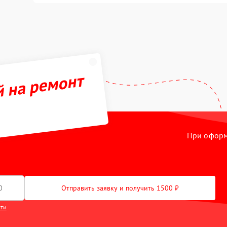
й на ремонт
При оформл
Отправить заявку и получить 1500 ₽
сти