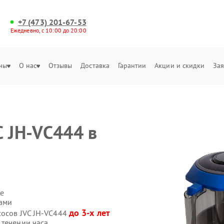
+7 (473) 201-67-53
Ежедневно, с 10:00 до 20:00
ны
О нас
Отзывы
Доставка
Гарантии
Акции и скидки
Зая
C JH-VC444 в
е
сами
до 3-х лет
сосов JVC JH-VC444
 течении часа