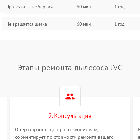
Протечка пылесборника
60 мин
1 год
Не вращается щетка
60 мин
1 год
Шум при работе
60 мин
1 год
Поломка контейнера для пыли
60 мин
1 год
Этапы ремонта пылесоса JVC
Плохая уборка шерсти или волос
60 мин
1 год
2. Консультация
Оператор колл центра позвонит вам,
сориентирует по стоимости ремонта вашего