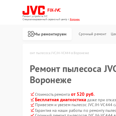
FIX-JVC
Ремонт устройств JVC
Специализированный cервисный центр г.
Воронеж
Мы ремонтируем
Срочный ремонт
Це
JVC в Воронеже
Ремонт пылесоса JVC JH-VC444 в Воронеже
Ремонт пылесоса JV
Воронеже
от 520 руб.
Стоимость ремонта
Бесплатная диагностика
даже при отказ
Привезем и увезем пылесос JVC JH-VC444 
Гарантия на наши работы по ремонту пыле
Срочный ремонт пылесосов JVC JH-VC444 в
Ремонт вертикальных пылесосов JVC
Ремонт роботов-пылесосов JVC
Ремонт увлажнителей воздуха JVC