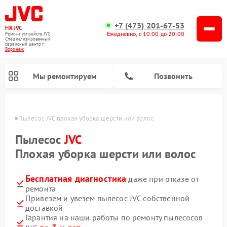
+7 (473) 201-67-53
FIX-JVC
Ежедневно, с 10:00 до 20:00
Ремонт устройств JVC
Специализированный
cервисный центр г.
Воронеж
Мы ремонтируем
Позвонить
онеже
Пылесос JVC плохая уборка шерсти или волос
Пылесос
JVC
Плохая уборка шерсти или волос
Бесплатная диагностика
даже при отказе от
ремонта
Привезем и увезем пылесос JVC собственной
доставкой
Ремонт увлажнителей воздуха JVC
Ремонт вертикальных пылесосов JVC
Гарантия на наши работы по ремонту пылесосов