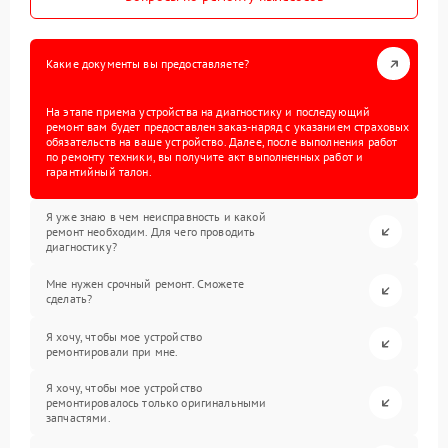
Какие документы вы предоставляете?
На этапе приема устройства на диагностику и последующий
ремонт вам будет предоставлен заказ-наряд с указанием страховых
обязательств на ваше устройство. Далее, после выполнения работ
по ремонту техники, вы получите акт выполненных работ и
гарантийный талон.
Я уже знаю в чем неисправность и какой
ремонт необходим. Для чего проводить
диагностику?
Мне нужен срочный ремонт. Сможете
сделать?
Я хочу, чтобы мое устройство
ремонтировали при мне.
Я хочу, чтобы мое устройство
ремонтировалось только оригинальными
запчастями.