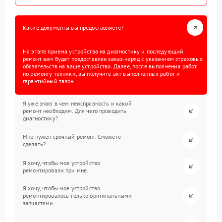
Какие документы вы предоставляете?
На этапе приема устройства на диагностику и последующий
ремонт вам будет предоставлен заказ-наряд с указанием страховых
обязательств на ваше устройство. Далее, после выполнения работ
по ремонту техники, вы получите акт выполненных работ и
гарантийный талон.
Я уже знаю в чем неисправность и какой
ремонт необходим. Для чего проводить
диагностику?
Мне нужен срочный ремонт. Сможете
сделать?
Я хочу, чтобы мое устройство
ремонтировали при мне.
Я хочу, чтобы мое устройство
ремонтировалось только оригинальными
запчастями.