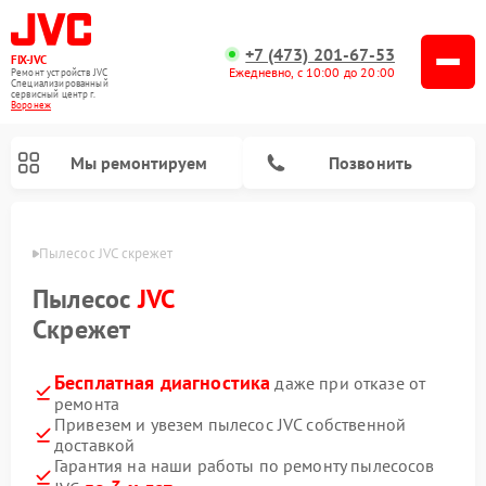
+7 (473) 201-67-53
FIX-JVC
Ежедневно, с 10:00 до 20:00
Ремонт устройств JVC
Специализированный
cервисный центр г.
Воронеж
Мы ремонтируем
Позвонить
онеже
Пылесос JVC скрежет
Пылесос
JVC
Скрежет
Бесплатная диагностика
даже при отказе от
ремонта
Привезем и увезем пылесос JVC собственной
доставкой
Ремонт увлажнителей воздуха JVC
Ремонт вертикальных пылесосов JVC
Гарантия на наши работы по ремонту пылесосов