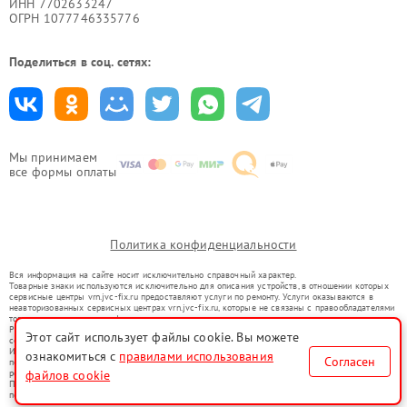
ИНН 7702633247
ОГРН 1077746335776
Поделиться в соц. сетях:
Мы принимаем
все формы оплаты
Политика конфиденциальности
Вся информация на сайте носит исключительно справочный характер.
Товарные знаки используются исключительно для описания устройств, в отношении которых
сервисные центры vrn.jvc-fix.ru предоставляют услуги по ремонту. Услуги оказываются в
неавторизованных сервисных центрах vrn.jvc-fix.ru, которые не связаны с правообладателями
товарных знаков или их официальными представителями.
Ремонт осуществляется для устройств, уже введенных в гражданский оборот в соответствии
Этот сайт использует файлы cookie. Вы можете
со статьей 1487 ГК РФ.
Использование товарных знаков не преследует цели индивидуализации услуг или введения
ознакомиться с
правилами использования
Согласен
потребителей в заблуждение, а служит для информирования о предоставляемых услугах по
ремонту техники указанных брендов.
файлов cookie
Представленная на сайте информация не является публичной офертой, определяемой
положениями Статьи 437(2) Гражданского кодекса РФ