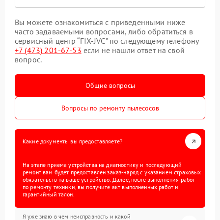
Вы можете ознакомиться с приведенными ниже
часто задаваемыми вопросами, либо обратиться в
сервисный центр “FIX-JVC” по следующему телефону
+7 (473) 201-67-53
если не нашли ответ на свой
вопрос.
Общие вопросы
Вопросы по ремонту пылесосов
Какие документы вы предоставляете?
На этапе приема устройства на диагностику и последующий
ремонт вам будет предоставлен заказ-наряд с указанием страховых
обязательств на ваше устройство. Далее, после выполнения работ
по ремонту техники, вы получите акт выполненных работ и
гарантийный талон.
Я уже знаю в чем неисправность и какой