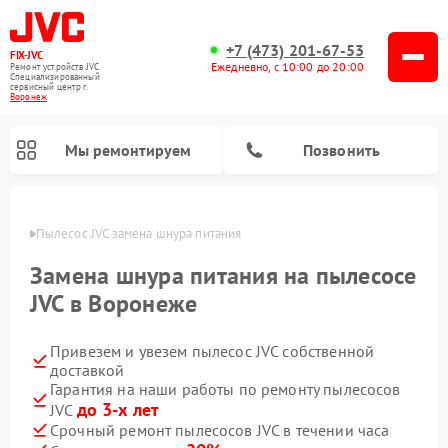
+7 (473) 201-67-53
FIX-JVC
Ежедневно, с 10:00 до 20:00
Ремонт устройств JVC
Специализированный
cервисный центр г.
Воронеж
Мы ремонтируем
Позвонить
онеже
Пылесос JVC замена шнура питания
Замена шнура питания на пылесосе
JVC в Воронеже
Привезем и увезем пылесос JVC собственной
доставкой
Гарантия на наши работы по ремонту пылесосов
до 3-х лет
JVC
Ремонт увлажнителей воздуха JVC
Ремонт вертикальных пылесосов JVC
Срочный ремонт пылесосов JVC в течении часа