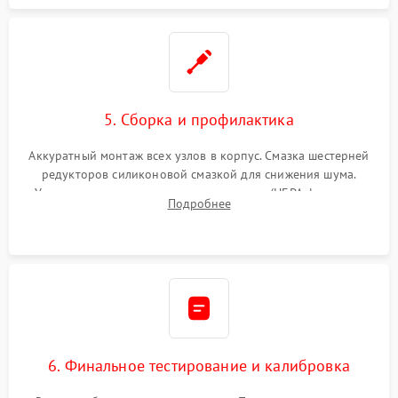
5. Сборка и профилактика
Аккуратный монтаж всех узлов в корпус. Смазка шестерней
редукторов силиконовой смазкой для снижения шума.
Установка новых расходных материалов (HEPA-фильтров,
Подробнее
микрофибры, щеток). Надежная фиксация разъемов и
проверка герметичности водяного контура.
6. Финальное тестирование и калибровка