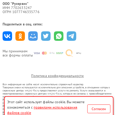
ООО "Русервис"
ИНН 7702633247
ОГРН 1077746335776
Поделиться в соц. сетях:
Мы принимаем
все формы оплаты
Политика конфиденциальности
Вся информация на сайте носит исключительно справочный характер.
Товарные знаки используются исключительно для описания устройств, в отношении которых
сервисные центры vrn.jvc-fix.ru предоставляют услуги по ремонту. Услуги оказываются в
неавторизованных сервисных центрах vrn.jvc-fix.ru, которые не связаны с правообладателями
товарных знаков или их официальными представителями.
Ремонт осуществляется для устройств, уже введенных в гражданский оборот в соответствии
Этот сайт использует файлы cookie. Вы можете
со статьей 1487 ГК РФ.
Использование товарных знаков не преследует цели индивидуализации услуг или введения
ознакомиться с
правилами использования
Согласен
потребителей в заблуждение, а служит для информирования о предоставляемых услугах по
ремонту техники указанных брендов.
файлов cookie