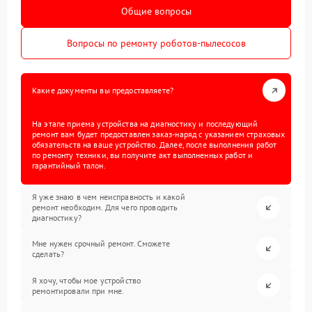
Общие вопросы
Вопросы по ремонту роботов-пылесосов
Какие документы вы предоставляете?
На этапе приема устройства на диагностику и последующий
ремонт вам будет предоставлен заказ-наряд с указанием страховых
обязательств на ваше устройство. Далее, после выполнения работ
по ремонту техники, вы получите акт выполненных работ и
гарантийный талон.
Я уже знаю в чем неисправность и какой
ремонт необходим. Для чего проводить
диагностику?
Мне нужен срочный ремонт. Сможете
сделать?
Я хочу, чтобы мое устройство
ремонтировали при мне.