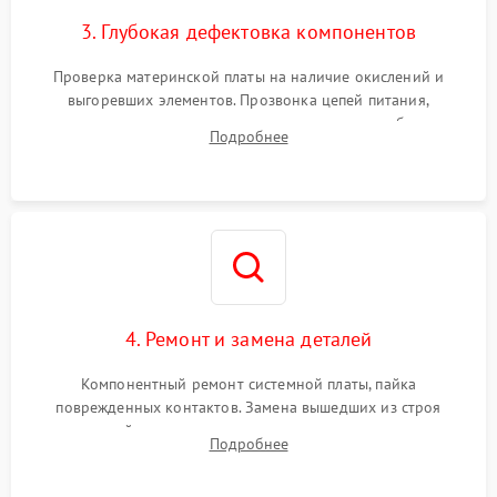
3. Глубокая дефектовка компонентов
Проверка материнской платы на наличие окислений и
выгоревших элементов. Прозвонка цепей питания,
тестирование приводных моторов колес и турбины
Подробнее
всасывания. Оценка состояния оптических и инфракрасных
датчиков, а также механизма лазерного дальномера.
4. Ремонт и замена деталей
Компонентный ремонт системной платы, пайка
поврежденных контактов. Замена вышедших из строя
двигателей, изношенного аккумулятора, неисправного
Подробнее
лидара или помпы подачи воды. Восстановление шлейфов и
устранение последствий попадания влаги.