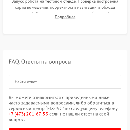
Запуск робота на тестовом стенде. Проверка построения
карты помещения, корректности навигации и обхода
препятствий. Оценка силы всасывания и работы турбины.
Подробнее
Тестирование автоматического возврата на док-станцию и
процесса зарядки.
FAQ. Ответы на вопросы
Вы можете ознакомиться с приведенными ниже
часто задаваемыми вопросами, либо обратиться в
сервисный центр “FIX-JVC” по следующему телефону
+7 (473) 201-67-53
если не нашли ответ на свой
вопрос.