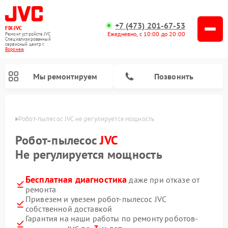
+7 (473) 201-67-53
FIX-JVC
Ежедневно, с 10:00 до 20:00
Ремонт устройств JVC
Специализированный
cервисный центр г.
Воронеж
Мы ремонтируем
Позвонить
онеже
Робот-пылесос JVC не регулируется мощность
Робот-пылесос
JVC
Не регулируется мощность
Бесплатная диагностика
даже при отказе от
ремонта
Привезем и увезем робот-пылесос JVC
собственной доставкой
Ремонт вертикальных пылесосов JVC
Ремонт увлажнителей воздуха JVC
Гарантия на наши работы по ремонту роботов-