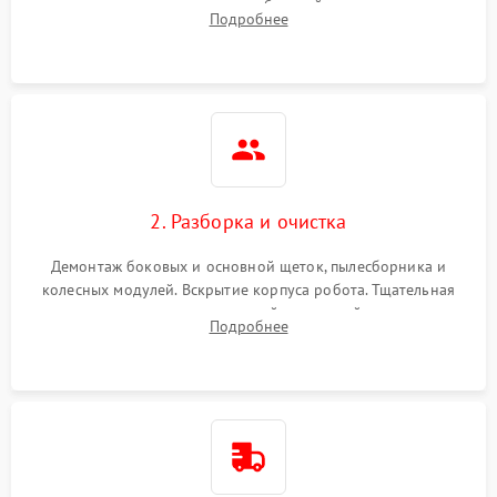
аккумулятора и тестирование базовой станции зарядки.
Подробнее
Оценка работы лидара, бампера и датчиков падения для
локализации неисправности.
2. Разборка и очистка
Демонтаж боковых и основной щеток, пылесборника и
колесных модулей. Вскрытие корпуса робота. Тщательная
очистка внутренних полостей, шестерней и плат от
Подробнее
скопившейся пыли, волос и шерсти животных с
использованием сжатого воздуха и щеток.