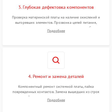
3. Глубокая дефектовка компонентов
Проверка материнской платы на наличие окислений и
выгоревших элементов. Прозвонка цепей питания,
тестирование приводных моторов колес и турбины
Подробнее
всасывания. Оценка состояния оптических и инфракрасных
датчиков, а также механизма лазерного дальномера.
4. Ремонт и замена деталей
Компонентный ремонт системной платы, пайка
поврежденных контактов. Замена вышедших из строя
двигателей, изношенного аккумулятора, неисправного
Подробнее
лидара или помпы подачи воды. Восстановление шлейфов и
устранение последствий попадания влаги.