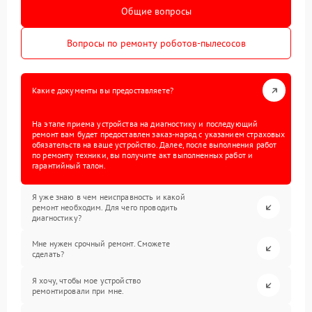
Общие вопросы
Вопросы по ремонту роботов-пылесосов
Какие документы вы предоставляете?
На этапе приема устройства на диагностику и последующий
ремонт вам будет предоставлен заказ-наряд с указанием страховых
обязательств на ваше устройство. Далее, после выполнения работ
по ремонту техники, вы получите акт выполненных работ и
гарантийный талон.
Я уже знаю в чем неисправность и какой
ремонт необходим. Для чего проводить
диагностику?
Мне нужен срочный ремонт. Сможете
сделать?
Я хочу, чтобы мое устройство
ремонтировали при мне.