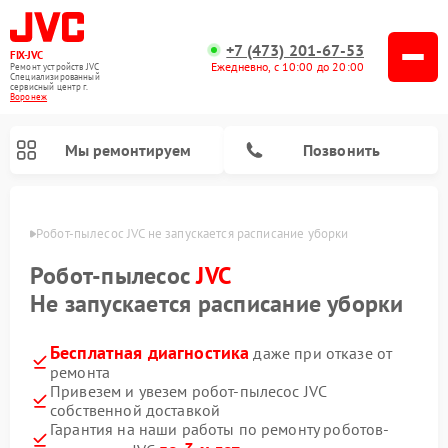
+7 (473) 201-67-53
FIX-JVC
Ежедневно, с 10:00 до 20:00
Ремонт устройств JVC
Специализированный
cервисный центр г.
Воронеж
Мы ремонтируем
Позвонить
онеже
Робот-пылесос JVC не запускается расписание уборки
Робот-пылесос
JVC
Не запускается расписание уборки
Бесплатная диагностика
даже при отказе от
ремонта
Привезем и увезем робот-пылесос JVC
собственной доставкой
Ремонт вертикальных пылесосов JVC
Ремонт увлажнителей воздуха JVC
Гарантия на наши работы по ремонту роботов-