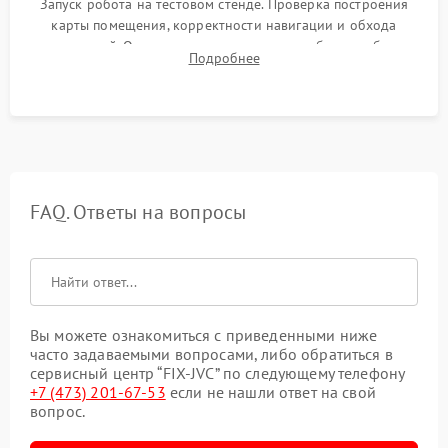
Запуск робота на тестовом стенде. Проверка построения
карты помещения, корректности навигации и обхода
препятствий. Оценка силы всасывания и работы турбины.
Подробнее
Тестирование автоматического возврата на док-станцию и
процесса зарядки.
FAQ. Ответы на вопросы
Вы можете ознакомиться с приведенными ниже
часто задаваемыми вопросами, либо обратиться в
сервисный центр “FIX-JVC” по следующему телефону
+7 (473) 201-67-53
если не нашли ответ на свой
вопрос.