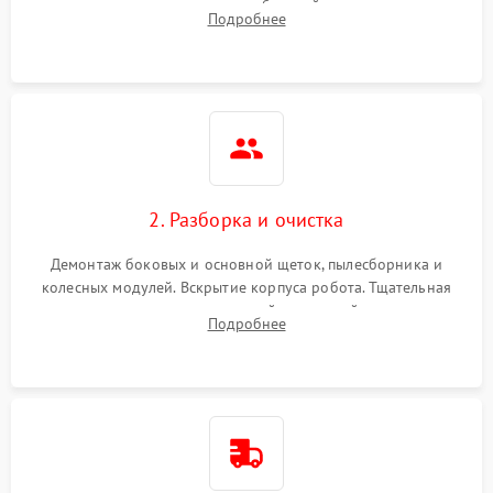
аккумулятора и тестирование базовой станции зарядки.
Подробнее
Оценка работы лидара, бампера и датчиков падения для
локализации неисправности.
2. Разборка и очистка
Демонтаж боковых и основной щеток, пылесборника и
колесных модулей. Вскрытие корпуса робота. Тщательная
очистка внутренних полостей, шестерней и плат от
Подробнее
скопившейся пыли, волос и шерсти животных с
использованием сжатого воздуха и щеток.