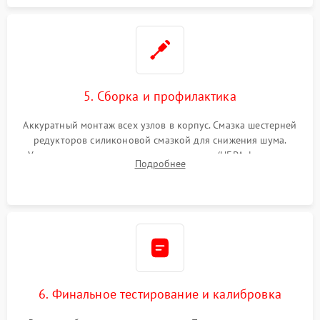
5. Сборка и профилактика
Аккуратный монтаж всех узлов в корпус. Смазка шестерней
редукторов силиконовой смазкой для снижения шума.
Установка новых расходных материалов (HEPA-фильтров,
Подробнее
микрофибры, щеток). Надежная фиксация разъемов и
проверка герметичности водяного контура.
6. Финальное тестирование и калибровка