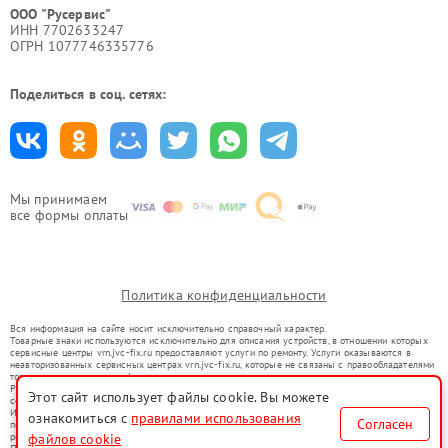
ООО "Русервис"
ИНН 7702633247
ОГРН 1077746335776
Поделиться в соц. сетях:
Мы принимаем
все формы оплаты
Политика конфиденциальности
Вся информация на сайте носит исключительно справочный характер.
Товарные знаки используются исключительно для описания устройств, в отношении которых
сервисные центры vrn.jvc-fix.ru предоставляют услуги по ремонту. Услуги оказываются в
неавторизованных сервисных центрах vrn.jvc-fix.ru, которые не связаны с правообладателями
товарных знаков или их официальными представителями.
Ремонт осуществляется для устройств, уже введенных в гражданский оборот в соответствии
Этот сайт использует файлы cookie. Вы можете
со статьей 1487 ГК РФ.
Использование товарных знаков не преследует цели индивидуализации услуг или введения
ознакомиться с
правилами использования
Согласен
потребителей в заблуждение, а служит для информирования о предоставляемых услугах по
ремонту техники указанных брендов.
файлов cookie