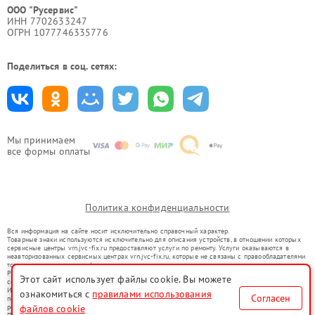
ООО "Русервис"
ИНН 7702633247
ОГРН 1077746335776
Поделиться в соц. сетях:
Мы принимаем
все формы оплаты
Политика конфиденциальности
Вся информация на сайте носит исключительно справочный характер.
Товарные знаки используются исключительно для описания устройств, в отношении которых
сервисные центры vrn.jvc-fix.ru предоставляют услуги по ремонту. Услуги оказываются в
неавторизованных сервисных центрах vrn.jvc-fix.ru, которые не связаны с правообладателями
товарных знаков или их официальными представителями.
Ремонт осуществляется для устройств, уже введенных в гражданский оборот в соответствии
Этот сайт использует файлы cookie. Вы можете
со статьей 1487 ГК РФ.
Использование товарных знаков не преследует цели индивидуализации услуг или введения
ознакомиться с
правилами использования
Согласен
потребителей в заблуждение, а служит для информирования о предоставляемых услугах по
ремонту техники указанных брендов.
файлов cookie