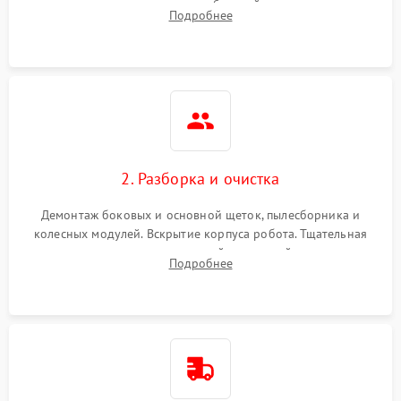
аккумулятора и тестирование базовой станции зарядки.
Подробнее
Оценка работы лидара, бампера и датчиков падения для
локализации неисправности.
2. Разборка и очистка
Демонтаж боковых и основной щеток, пылесборника и
колесных модулей. Вскрытие корпуса робота. Тщательная
очистка внутренних полостей, шестерней и плат от
Подробнее
скопившейся пыли, волос и шерсти животных с
использованием сжатого воздуха и щеток.