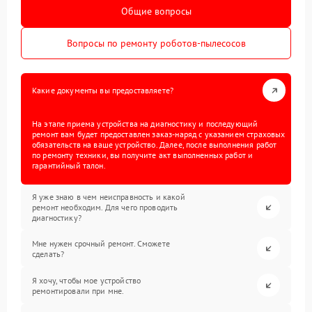
Общие вопросы
Вопросы по ремонту роботов-пылесосов
Какие документы вы предоставляете?
На этапе приема устройства на диагностику и последующий
ремонт вам будет предоставлен заказ-наряд с указанием страховых
обязательств на ваше устройство. Далее, после выполнения работ
по ремонту техники, вы получите акт выполненных работ и
гарантийный талон.
Я уже знаю в чем неисправность и какой
ремонт необходим. Для чего проводить
диагностику?
Мне нужен срочный ремонт. Сможете
сделать?
Я хочу, чтобы мое устройство
ремонтировали при мне.