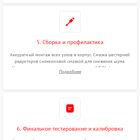
5. Сборка и профилактика
Аккуратный монтаж всех узлов в корпус. Смазка шестерней
редукторов силиконовой смазкой для снижения шума.
Установка новых расходных материалов (HEPA-фильтров,
Подробнее
микрофибры, щеток). Надежная фиксация разъемов и
проверка герметичности водяного контура.
6. Финальное тестирование и калибровка