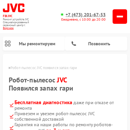
+7 (473) 201-67-53
FIX-JVC
Ежедневно, с 10:00 до 20:00
Ремонт устройств JVC
Специализированный
cервисный центр г.
Воронеж
Мы ремонтируем
Позвонить
онеже
Робот-пылесос JVC появился запах гари
Робот-пылесос
JVC
Появился запах гари
Бесплатная диагностика
даже при отказе от
ремонта
Привезем и увезем робот-пылесос JVC
собственной доставкой
Ремонт вертикальных пылесосов JVC
Ремонт увлажнителей воздуха JVC
Гарантия на наши работы по ремонту роботов-