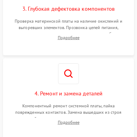
3. Глубокая дефектовка компонентов
Проверка материнской платы на наличие окислений и
выгоревших элементов. Прозвонка цепей питания,
тестирование приводных моторов колес и турбины
Подробнее
всасывания. Оценка состояния оптических и инфракрасных
датчиков, а также механизма лазерного дальномера.
4. Ремонт и замена деталей
Компонентный ремонт системной платы, пайка
поврежденных контактов. Замена вышедших из строя
двигателей, изношенного аккумулятора, неисправного
Подробнее
лидара или помпы подачи воды. Восстановление шлейфов и
устранение последствий попадания влаги.