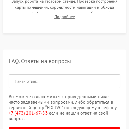
Запуск робота на тестовом стенде. Проверка построения
карты помещения, корректности навигации и обхода
препятствий. Оценка силы всасывания и работы турбины.
Подробнее
Тестирование автоматического возврата на док-станцию и
процесса зарядки.
FAQ. Ответы на вопросы
Вы можете ознакомиться с приведенными ниже
часто задаваемыми вопросами, либо обратиться в
сервисный центр “FIX-JVC” по следующему телефону
+7 (473) 201-67-53
если не нашли ответ на свой
вопрос.