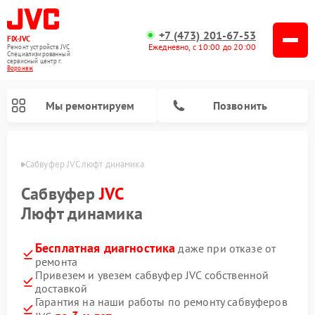
+7 (473) 201-67-53
FIX-JVC
Ежедневно, с 10:00 до 20:00
Ремонт устройств JVC
Специализированный
cервисный центр г.
Воронеж
Мы ремонтируем
Позвонить
онеже
Сабвуфер JVC люфт динамика
Сабвуфер
JVC
Люфт динамика
Бесплатная диагностика
даже при отказе от
ремонта
Привезем и увезем сабвуфер JVC собственной
доставкой
Ремонт вертикальных пылесосов JVC
Ремонт увлажнителей воздуха JVC
Гарантия на наши работы по ремонту сабвуферов