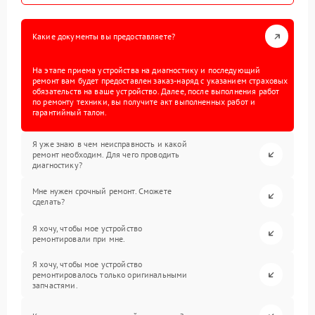
Какие документы вы предоставляете?
На этапе приема устройства на диагностику и последующий
ремонт вам будет предоставлен заказ-наряд с указанием страховых
обязательств на ваше устройство. Далее, после выполнения работ
по ремонту техники, вы получите акт выполненных работ и
гарантийный талон.
Я уже знаю в чем неисправность и какой
ремонт необходим. Для чего проводить
диагностику?
Мне нужен срочный ремонт. Сможете
сделать?
Я хочу, чтобы мое устройство
ремонтировали при мне.
Я хочу, чтобы мое устройство
ремонтировалось только оригинальными
запчастями.