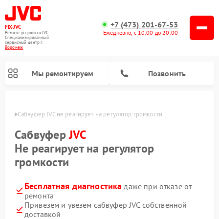
+7 (473) 201-67-53
FIX-JVC
Ежедневно, с 10:00 до 20:00
Ремонт устройств JVC
Специализированный
cервисный центр г.
Воронеж
Мы ремонтируем
Позвонить
онеже
Сабвуфер JVC не реагирует на регулятор громкости
Сабвуфер
JVC
Не реагирует на регулятор
громкости
Бесплатная диагностика
даже при отказе от
ремонта
Привезем и увезем сабвуфер JVC собственной
Ремонт вертикальных пылесосов JVC
Ремонт увлажнителей воздуха JVC
доставкой