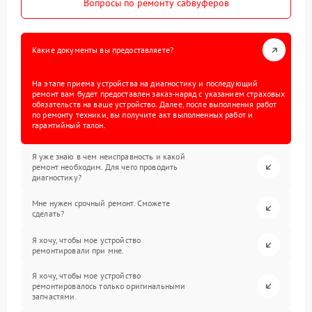
Вопросы по ремонту сабвуферов
Какие документы вы предоставляете?
На этапе приема устройства на диагностику и последующий
ремонт вам будет предоставлен заказ-наряд с указанием страховых
обязательств на ваше устройство. Далее, после выполнения работ
по ремонту техники, вы получите акт выполненных работ и
гарантийный талон.
Я уже знаю в чем неисправность и какой
ремонт необходим. Для чего проводить
диагностику?
Мне нужен срочный ремонт. Сможете
сделать?
Я хочу, чтобы мое устройство
ремонтировали при мне.
Я хочу, чтобы мое устройство
ремонтировалось только оригинальными
запчастями.