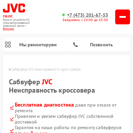
+7 (473) 201-67-53
FIX-JVC
Ежедневно, с 10:00 до 20:00
Ремонт устройств JVC
Специализированный
cервисный центр г.
Воронеж
Мы ремонтируем
Позвонить
онеже
Сабвуфер JVC неисправность кроссовера
Сабвуфер
JVC
Неисправность кроссовера
Бесплатная диагностика
даже при отказе от
ремонта
Привезем и увезем сабвуфер JVC собственной
доставкой
Ремонт вертикальных пылесосов JVC
Ремонт увлажнителей воздуха JVC
Гарантия на наши работы по ремонту сабвуферов