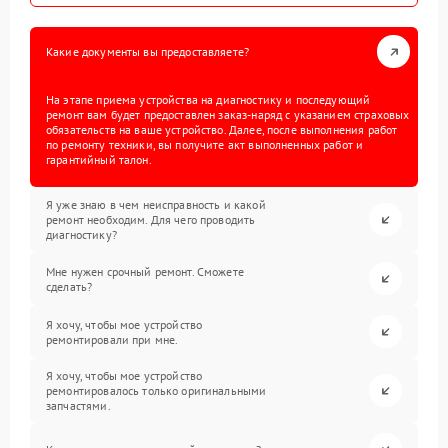
Какие документы вы предоставляете?
На этапе приема устройства на диагностику и последующий
ремонт вам будет предоставлен заказ-наряд с указанием страховых
обязательств на ваше устройство. Далее, после выполнения работ
по ремонту техники, вы получите акт выполненных работ и
гарантийный талон.
Я уже знаю в чем неисправность и какой
ремонт необходим. Для чего проводить
диагностику?
Мне нужен срочный ремонт. Сможете
сделать?
Я хочу, чтобы мое устройство
ремонтировали при мне.
Я хочу, чтобы мое устройство
ремонтировалось только оригинальными
запчастями.