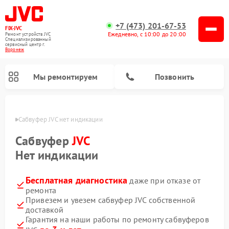
+7 (473) 201-67-53
FIX-JVC
Ежедневно, с 10:00 до 20:00
Ремонт устройств JVC
Специализированный
cервисный центр г.
Воронеж
Мы ремонтируем
Позвонить
онеже
Сабвуфер JVC нет индикации
Сабвуфер
JVC
Нет индикации
Бесплатная диагностика
даже при отказе от
ремонта
Привезем и увезем сабвуфер JVC собственной
доставкой
Ремонт вертикальных пылесосов JVC
Ремонт увлажнителей воздуха JVC
Гарантия на наши работы по ремонту сабвуферов