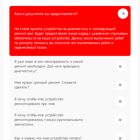
Какие документы вы предоставляете?
На этапе приема устройства на диагностику и последующий
ремонт вам будет предоставлен заказ-наряд с указанием страховых
обязательств на ваше устройство. Далее, после выполнения работ
по ремонту техники, вы получите акт выполненных работ и
гарантийный талон.
Я уже знаю в чем неисправность и какой
ремонт необходим. Для чего проводить
диагностику?
Мне нужен срочный ремонт. Сможете
сделать?
Я хочу, чтобы мое устройство
ремонтировали при мне.
Я хочу, чтобы мое устройство
ремонтировалось только оригинальными
запчастями.
Как я узнаю, что мое устройство готово?