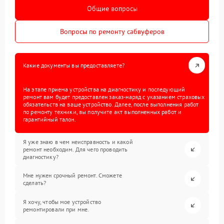
Общие вопросы
Вопросы по ремонту сабвуферов
Какие документы вы предоставляете?
На этапе приема устройства на диагностику и последующий
ремонт вам будет предоставлен заказ-наряд с указанием страховых
обязательств на ваше устройство. Далее, после выполнения работ
по ремонту техники, вы получите акт выполненных работ и
гарантийный талон.
Я уже знаю в чем неисправность и какой
ремонт необходим. Для чего проводить
диагностику?
Мне нужен срочный ремонт. Сможете
сделать?
Я хочу, чтобы мое устройство
ремонтировали при мне.