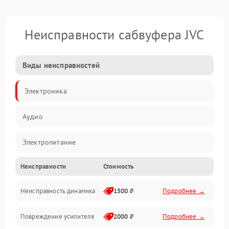
Неисправности сабвуфера JVC
Виды неисправностей
Электроника
Аудио
Электропитание
Неисправности
Стоимость
Электронные компоненты
Неисправность динамика
1500 ₽
Подробнее →
Механика
Повреждение усилителя
2000 ₽
Подробнее →
Управление