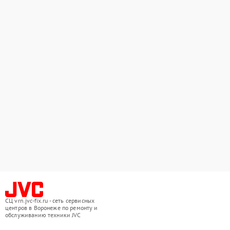
СЦ vrn.jvc-fix.ru - сеть сервисных
центров в Воронеже по ремонту и
обслуживанию техники JVC