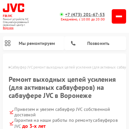
+7 (473) 201-67-53
FIX-JVC
Ежедневно, с 10:00 до 20:00
Ремонт устройств JVC
Специализированный
cервисный центр г.
Воронеж
Мы ремонтируем
Позвонить
онеже
Сабвуфер JVC ремонт выходных цепей усиления (для активных сабвуф
Ремонт выходных цепей усиления
(для активных сабвуферов) на
сабвуфере JVC в Воронеже
Привезем и увезем сабвуфер JVC собственной
доставкой
Гарантия на наши работы по ремонту сабвуферов
Ремонт вертикальных пылесосов JVC
Ремонт увлажнителей воздуха JVC
до 3-х лет
JVC