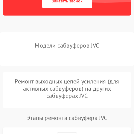
Заказать звонок
Неисправность системы
защиты от короткого
1000 ₽
Подробнее →
замыкания
Повреждение системы
1000 ₽
Подробнее →
защиты от перегрева
Модели сабвуферов JVC
Неисправность системы
защиты от
1000 ₽
Подробнее →
перенапряжения
Ремонт выходных цепей усиления (для
Неисправность системы
1000 ₽
Подробнее →
защиты от замыкания
активных сабвуферов) на других
сабвуферах JVC
Повреждение системы
1000 ₽
Подробнее →
защиты от перегрузок
Этапы ремонта сабвуфера JVC
Неисправность системы
1000 ₽
Подробнее →
защиты от перегрева