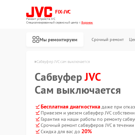
FIX-JVC
Ремонт устройств JVC
Специализированный cервисный центр г.
Воронеж
Мы ремонтируем
Срочный ремонт
Це
ров JVC в Воронеже
Сабвуфер JVC сам выключается
Сабвуфер
JVC
Сам выключается
Бесплатная диагностика
даже при отказ
Привезем и увезем сабвуфер JVC собствен
Гарантия на наши работы по ремонту сабв
Срочный ремонт сабвуферов JVC в течении
20%
Скидка для вас до
Ремонт вертикальных пылесосов JVC
Ремонт роботов-пылесосов JVC
Ремонт увлажнителей воздуха JVC