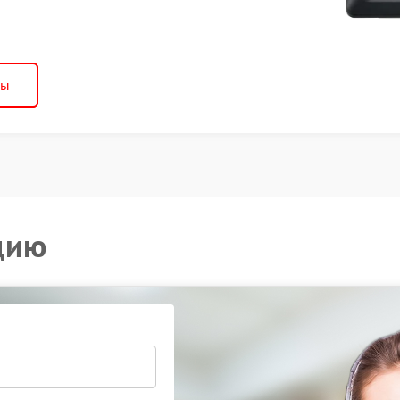
ны
цию