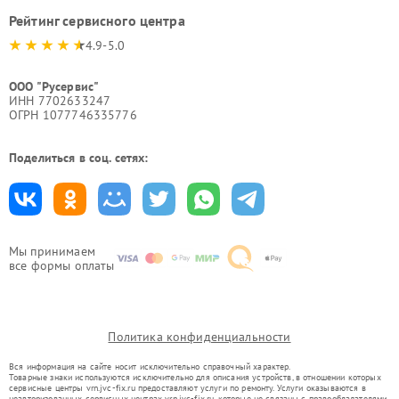
Рейтинг сервисного центра
4.9-5.0
ООО "Русервис"
ИНН 7702633247
ОГРН 1077746335776
Поделиться в соц. сетях:
Мы принимаем
все формы оплаты
Политика конфиденциальности
Вся информация на сайте носит исключительно справочный характер.
Товарные знаки используются исключительно для описания устройств, в отношении которых
сервисные центры vrn.jvc-fix.ru предоставляют услуги по ремонту. Услуги оказываются в
неавторизованных сервисных центрах vrn.jvc-fix.ru, которые не связаны с правообладателями