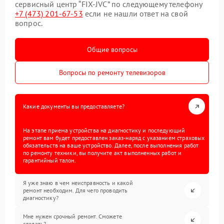
сервисный центр “FIX-JVC” по следующему телефону
+7 (473) 201-67-53
если не нашли ответ на свой
вопрос.
Общие вопросы
Вопросы по ремонту телевизоров
Какие документы вы предоставляете?
На этапе приема устройства на диагностику и последующий
ремонт вам будет предоставлен заказ-наряд с указанием страховых
обязательств на ваше устройство. Далее, после выполнения работ
по ремонту техники, вы получите акт выполненных работ и
гарантийный талон.
Я уже знаю в чем неисправность и какой
ремонт необходим. Для чего проводить
диагностику?
Мне нужен срочный ремонт. Сможете
сделать?