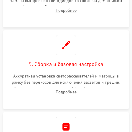
Замена выгоревших светодиодов со сложным демонтажом
хрупкой матрицы. Восстановление поврежденных дорожек,
Подробнее
прошивка микросхем памяти EEPROM
5. Сборка и базовая настройка
Аккуратная установка светорассеивателей и матрицы в
рамку без перекосов для исключения засветов и трещин.
Подключение внутренних шлейфов. Закрытие корпуса.
Подробнее
Сброс настроек и обновление программного обеспечения.