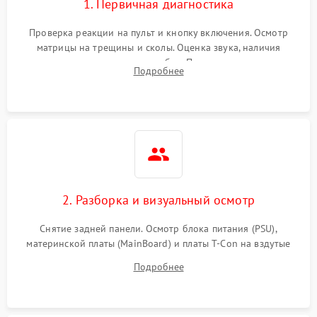
1. Первичная диагностика
Проверка реакции на пульт и кнопку включения. Осмотр
матрицы на трещины и сколы. Оценка звука, наличия
подсветки и индикаторов ошибок. Подключение тестовых
Подробнее
источников сигнала для выявления симптомов поломки.
2. Разборка и визуальный осмотр
Снятие задней панели. Осмотр блока питания (PSU),
материнской платы (MainBoard) и платы T-Con на вздутые
конденсаторы, прогары, окисления и микротрещины.
Подробнее
Проверка надежности фиксации и целостности шлейфов.