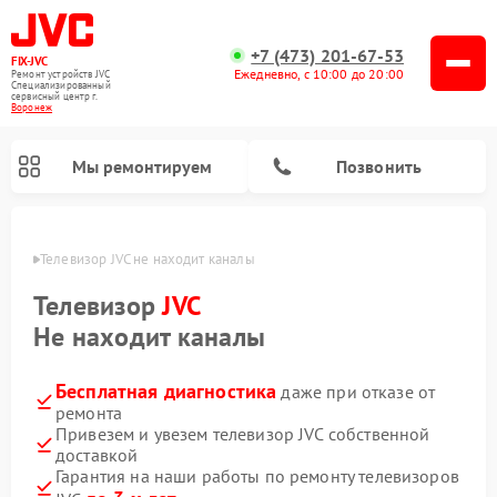
+7 (473) 201-67-53
FIX-JVC
Ежедневно, с 10:00 до 20:00
Ремонт устройств JVC
Специализированный
cервисный центр г.
Воронеж
Мы ремонтируем
Позвонить
онеже
Телевизор JVC не находит каналы
Телевизор
JVC
Не находит каналы
Бесплатная диагностика
даже при отказе от
ремонта
Привезем и увезем телевизор JVC собственной
доставкой
Ремонт увлажнителей воздуха JVC
Ремонт вертикальных пылесосов JVC
Гарантия на наши работы по ремонту телевизоров