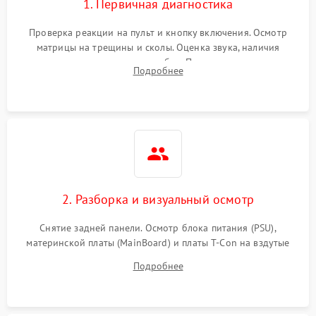
1. Первичная диагностика
Проверка реакции на пульт и кнопку включения. Осмотр
матрицы на трещины и сколы. Оценка звука, наличия
подсветки и индикаторов ошибок. Подключение тестовых
Подробнее
источников сигнала для выявления симптомов поломки.
2. Разборка и визуальный осмотр
Снятие задней панели. Осмотр блока питания (PSU),
материнской платы (MainBoard) и платы T-Con на вздутые
конденсаторы, прогары, окисления и микротрещины.
Подробнее
Проверка надежности фиксации и целостности шлейфов.