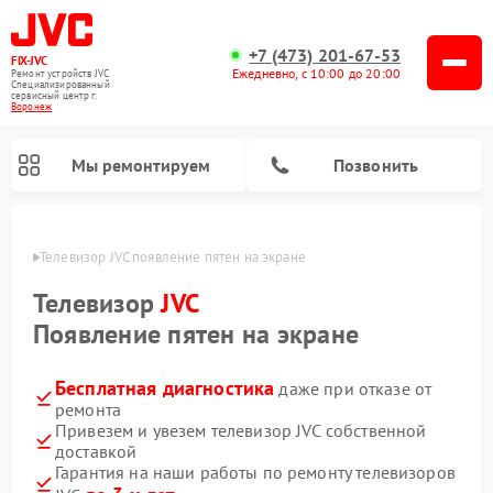
+7 (473) 201-67-53
FIX-JVC
Ежедневно, с 10:00 до 20:00
Ремонт устройств JVC
Специализированный
cервисный центр г.
Воронеж
Мы ремонтируем
Позвонить
онеже
Телевизор JVC появление пятен на экране
Телевизор
JVC
Появление пятен на экране
Бесплатная диагностика
даже при отказе от
ремонта
Привезем и увезем телевизор JVC собственной
доставкой
Ремонт увлажнителей воздуха JVC
Ремонт вертикальных пылесосов JVC
Гарантия на наши работы по ремонту телевизоров