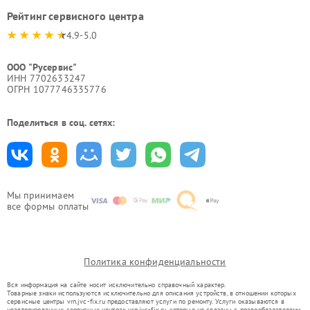
Рейтинг сервисного центра
4.9-5.0
ООО "Русервис"
ИНН 7702633247
ОГРН 1077746335776
Поделиться в соц. сетях:
Мы принимаем
все формы оплаты
Политика конфиденциальности
Вся информация на сайте носит исключительно справочный характер.
Товарные знаки используются исключительно для описания устройств, в отношении которых
сервисные центры vrn.jvc-fix.ru предоставляют услуги по ремонту. Услуги оказываются в
неавторизованных сервисных центрах vrn.jvc-fix.ru, которые не связаны с правообладателями