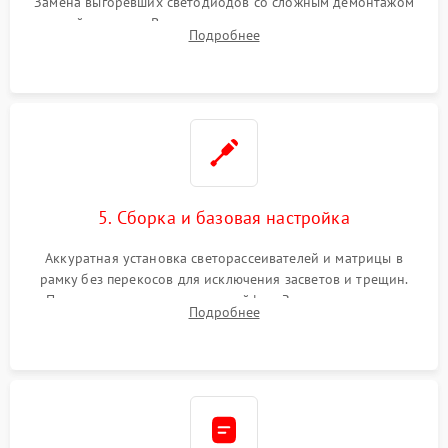
Замена выгоревших светодиодов со сложным демонтажом
хрупкой матрицы. Восстановление поврежденных дорожек,
Подробнее
прошивка микросхем памяти EEPROM
5. Сборка и базовая настройка
Аккуратная установка светорассеивателей и матрицы в
рамку без перекосов для исключения засветов и трещин.
Подключение внутренних шлейфов. Закрытие корпуса.
Подробнее
Сброс настроек и обновление программного обеспечения.