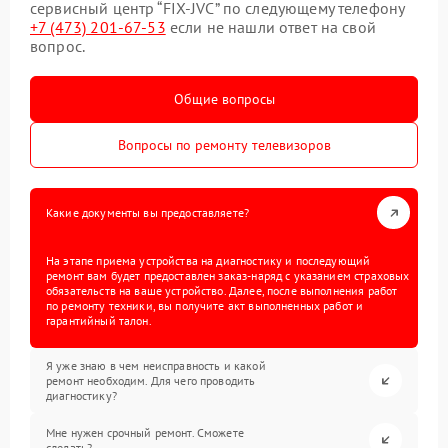
сервисный центр “FIX-JVC” по следующему телефону
+7 (473) 201-67-53
если не нашли ответ на свой
вопрос.
Общие вопросы
Вопросы по ремонту телевизоров
Какие документы вы предоставляете?
На этапе приема устройства на диагностику и последующий
ремонт вам будет предоставлен заказ-наряд с указанием страховых
обязательств на ваше устройство. Далее, после выполнения работ
по ремонту техники, вы получите акт выполненных работ и
гарантийный талон.
Я уже знаю в чем неисправность и какой
ремонт необходим. Для чего проводить
диагностику?
Мне нужен срочный ремонт. Сможете
сделать?