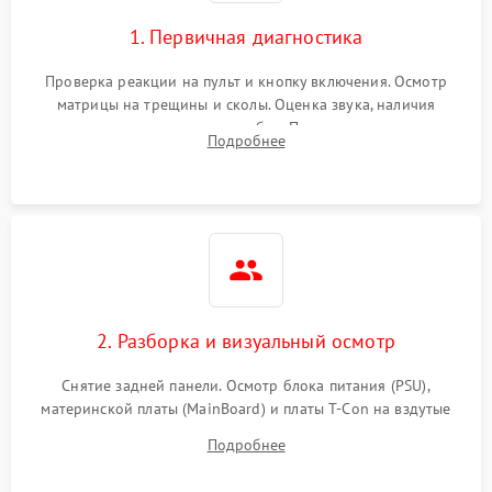
1. Первичная диагностика
Проверка реакции на пульт и кнопку включения. Осмотр
матрицы на трещины и сколы. Оценка звука, наличия
подсветки и индикаторов ошибок. Подключение тестовых
Подробнее
источников сигнала для выявления симптомов поломки.
2. Разборка и визуальный осмотр
Снятие задней панели. Осмотр блока питания (PSU),
материнской платы (MainBoard) и платы T-Con на вздутые
конденсаторы, прогары, окисления и микротрещины.
Подробнее
Проверка надежности фиксации и целостности шлейфов.