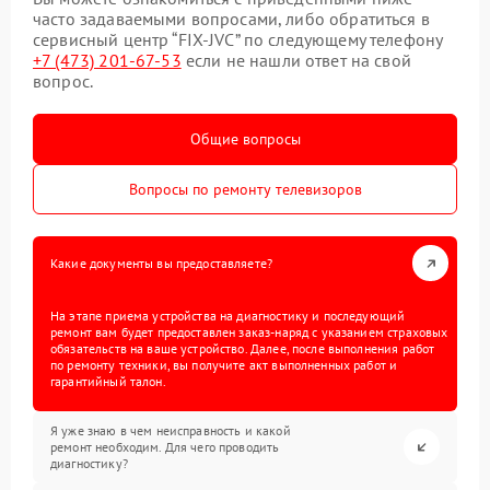
часто задаваемыми вопросами, либо обратиться в
сервисный центр “FIX-JVC” по следующему телефону
+7 (473) 201-67-53
если не нашли ответ на свой
вопрос.
Общие вопросы
Вопросы по ремонту телевизоров
Какие документы вы предоставляете?
На этапе приема устройства на диагностику и последующий
ремонт вам будет предоставлен заказ-наряд с указанием страховых
обязательств на ваше устройство. Далее, после выполнения работ
по ремонту техники, вы получите акт выполненных работ и
гарантийный талон.
Я уже знаю в чем неисправность и какой
ремонт необходим. Для чего проводить
диагностику?