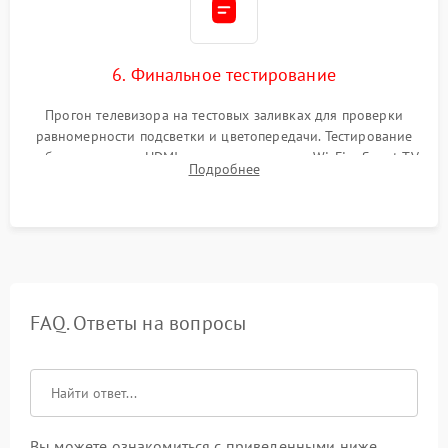
6. Финальное тестирование
Прогон телевизора на тестовых заливках для проверки
равномерности подсветки и цветопередачи. Тестирование
работы разъемов HDMI, динамиков, модуля Wi-Fi и Smart TV
Подробнее
в рабочем режиме в течение нескольких часов.
FAQ. Ответы на вопросы
Вы можете ознакомиться с приведенными ниже