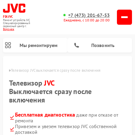
+7 (473) 201-67-53
FIX-JVC
Ежедневно, с 10:00 до 20:00
Ремонт устройств JVC
Специализированный
cервисный центр г.
Воронеж
Мы ремонтируем
Позвонить
онеже
Телевизор JVC выключается сразу после включения
Телевизор
JVC
Выключается сразу после
включения
Бесплатная диагностика
даже при отказе от
ремонта
Привезем и увезем телевизор JVC собственной
Ремонт увлажнителей воздуха JVC
Ремонт вертикальных пылесосов JVC
доставкой