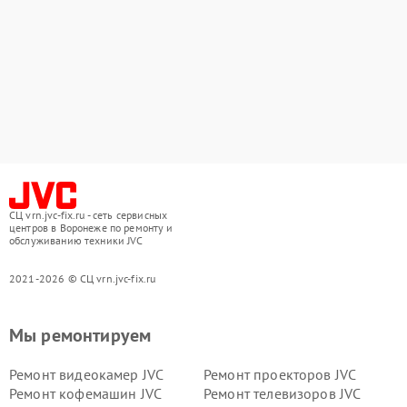
СЦ vrn.jvc-fix.ru - сеть сервисных
центров в Воронеже по ремонту и
обслуживанию техники JVC
2021-2026 © СЦ vrn.jvc-fix.ru
Мы ремонтируем
Ремонт видеокамер JVC
Ремонт проекторов JVC
Ремонт кофемашин JVC
Ремонт телевизоров JVC