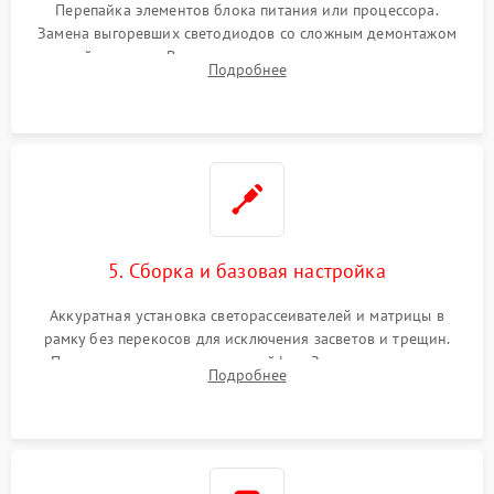
Перепайка элементов блока питания или процессора.
Замена выгоревших светодиодов со сложным демонтажом
хрупкой матрицы. Восстановление поврежденных дорожек,
Подробнее
прошивка микросхем памяти EEPROM
5. Сборка и базовая настройка
Аккуратная установка светорассеивателей и матрицы в
рамку без перекосов для исключения засветов и трещин.
Подключение внутренних шлейфов. Закрытие корпуса.
Подробнее
Сброс настроек и обновление программного обеспечения.