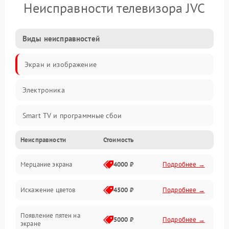
Неисправности телевизора JVC
Виды неисправностей
Экран и изображение
Электроника
Smart TV и программные сбои
Неисправности
Стоимость
Питание и запуск
Мерцание экрана
4000 ₽
Подробнее →
Подсветка и LED-модули
Искажение цветов
4500 ₽
Подробнее →
Звук и аудиосистема
Появление пятен на
Сигнал и приём каналов
5000 ₽
Подробнее →
экране