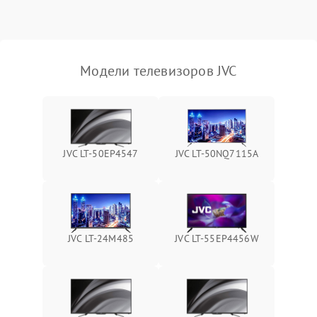
Модели телевизоров JVC
JVC LT-50EP4547
JVC LT-50NQ7115A
JVC LT-24M485
JVC LT-55EP4456W