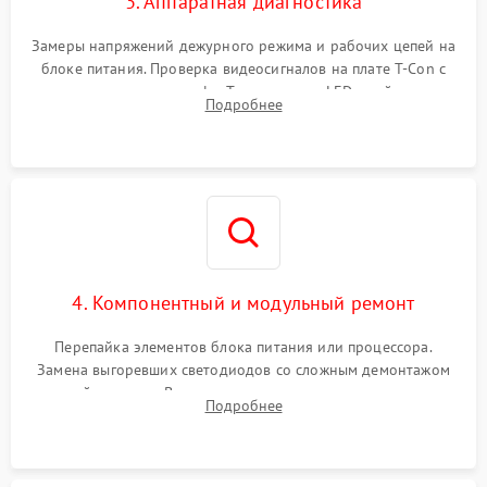
3. Аппаратная диагностика
Замеры напряжений дежурного режима и рабочих цепей на
блоке питания. Проверка видеосигналов на плате T-Con с
помощью осциллографа. Тестирование LED-драйвера и
Подробнее
светодиодных планок подсветки мультиметром.
4. Компонентный и модульный ремонт
Перепайка элементов блока питания или процессора.
Замена выгоревших светодиодов со сложным демонтажом
хрупкой матрицы. Восстановление поврежденных дорожек,
Подробнее
прошивка микросхем памяти EEPROM