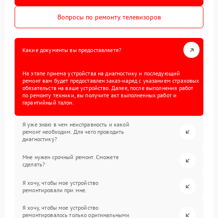
Вопросы по ремонту телевизоров
Какие документы вы предоставляете?
На этапе приема устройства на диагностику и последующий
ремонт вам будет предоставлен заказ-наряд с указанием страховых
обязательств на ваше устройство. Далее, после выполнения работ
по ремонту техники, вы получите акт выполненных работ и
гарантийный талон.
Я уже знаю в чем неисправность и какой
ремонт необходим. Для чего проводить
диагностику?
Мне нужен срочный ремонт. Сможете
сделать?
Я хочу, чтобы мое устройство
ремонтировали при мне.
Я хочу, чтобы мое устройство
ремонтировалось только оригинальными