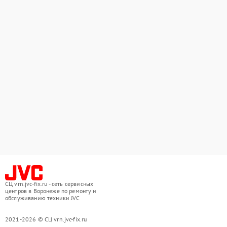
СЦ vrn.jvc-fix.ru - сеть сервисных
центров в Воронеже по ремонту и
обслуживанию техники JVC
2021-2026 © СЦ vrn.jvc-fix.ru