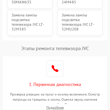
50MAW635
24M485
Замена лампы
Замена лампы
подсветки
подсветки
телевизора JVC LT-
телевизора JVC LT-
32M385
32MU208
Этапы ремонта телевизора JVC
1. Первичная диагностика
Проверка реакции на пульт и кнопку включения. Осмотр
матрицы на трещины и сколы. Оценка звука, наличия
подсветки и индикаторов ошибок. Подключение тестовых
Подробнее
источников сигнала для выявления симптомов поломки.