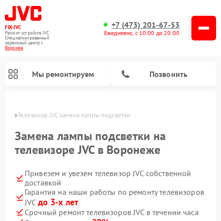
+7 (473) 201-67-53
FIX-JVC
Ежедневно, с 10:00 до 20:00
Ремонт устройств JVC
Специализированный
cервисный центр г.
Воронеж
Мы ремонтируем
Позвонить
онеже
Телевизор JVC замена лампы подсветки
Замена лампы подсветки на
телевизоре JVC в Воронеже
Привезем и увезем телевизор JVC собственной
доставкой
Гарантия на наши работы по ремонту телевизоров
до 3-х лет
JVC
Ремонт увлажнителей воздуха JVC
Ремонт вертикальных пылесосов JVC
Срочный ремонт телевизоров JVC в течении часа