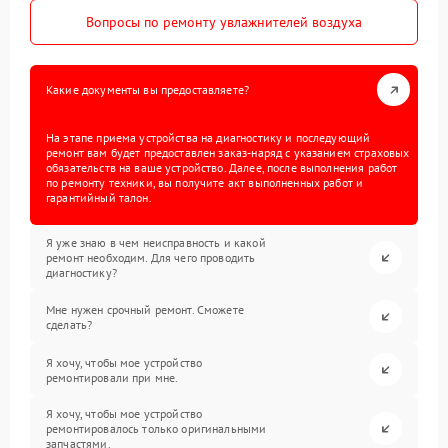
Вопросы по ремонту увлажнителей воздуха
Какие документы вы предоставляете?
На этапе приема устройства на диагностику и последующий
ремонт вам будет предоставлен заказ-наряд с указанием страховых
обязательств на ваше устройство. Далее, после выполнения работ
по ремонту техники, вы получите акт выполненных работ и
гарантийный талон.
Я уже знаю в чем неисправность и какой
ремонт необходим. Для чего проводить
диагностику?
Мне нужен срочный ремонт. Сможете
сделать?
Я хочу, чтобы мое устройство
ремонтировали при мне.
Я хочу, чтобы мое устройство
ремонтировалось только оригинальными
запчастями.