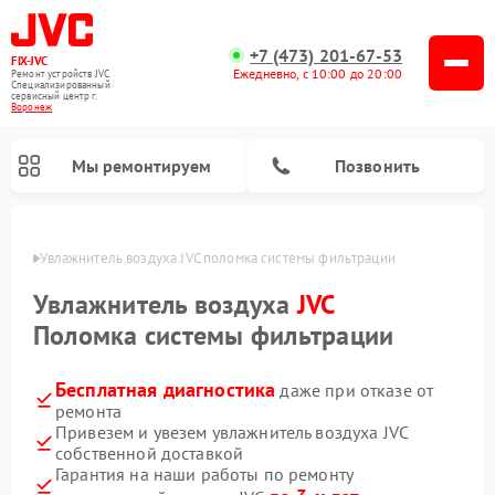
+7 (473) 201-67-53
FIX-JVC
Ежедневно, с 10:00 до 20:00
Ремонт устройств JVC
Специализированный
cервисный центр г.
Воронеж
Мы ремонтируем
Позвонить
онеже
Увлажнитель воздуха JVC поломка системы фильтрации
Увлажнитель воздуха
JVC
Поломка системы фильтрации
Бесплатная диагностика
даже при отказе от
ремонта
Привезем и увезем увлажнитель воздуха JVC
собственной доставкой
Ремонт вертикальных пылесосов JVC
Гарантия на наши работы по ремонту