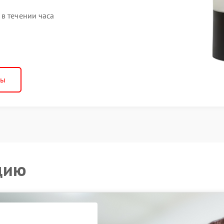
в течении часа
ны
цию