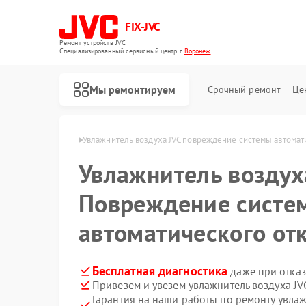
FIX-JVC
Ремонт устройств JVC
Специализированный cервисный центр г.
Воронеж
Мы ремонтируем
Срочный ремонт
Це
уха JVC в Воронеже
Увлажнитель воздуха JVC повреждение системы автомат
Увлажнитель возду
Повреждение систе
автоматического от
Бесплатная диагностика
даже при отказ
Привезем и увезем увлажнитель воздуха JV
Гарантия на наши работы по ремонту увла
Ремонт вертикальных пылесосов JVC
Ремонт роботов-пылесосов JVC