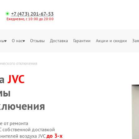
+7 (473) 201-67-53
Ежедневно, с 10:00 до 20:00
ны
О нас
Отзывы
Доставка
Гарантии
Акции и скидки
Зая
ического отключения
ха
JVC
мы
ключения
е от ремонта
C собственной доставкой
до 3-х
жнителей воздуха JVC