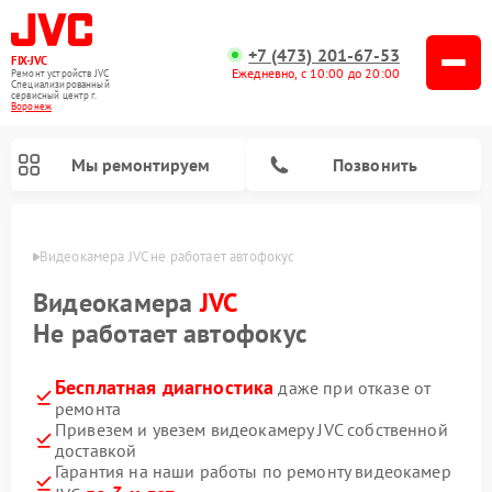
+7 (473) 201-67-53
FIX-JVC
Ежедневно, с 10:00 до 20:00
Ремонт устройств JVC
Специализированный
cервисный центр г.
Воронеж
Мы ремонтируем
Позвонить
онеже
Видеокамера JVC не работает автофокус
Видеокамера
JVC
Не работает автофокус
Бесплатная диагностика
даже при отказе от
ремонта
Привезем и увезем видеокамеру JVC собственной
доставкой
Ремонт увлажнителей воздуха JVC
Ремонт вертикальных пылесосов JVC
Гарантия на наши работы по ремонту видеокамер