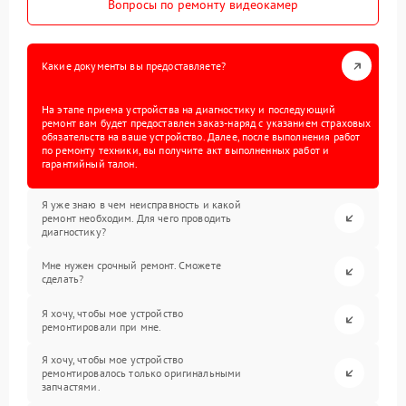
Вопросы по ремонту видеокамер
Какие документы вы предоставляете?
На этапе приема устройства на диагностику и последующий
ремонт вам будет предоставлен заказ-наряд с указанием страховых
обязательств на ваше устройство. Далее, после выполнения работ
по ремонту техники, вы получите акт выполненных работ и
гарантийный талон.
Я уже знаю в чем неисправность и какой
ремонт необходим. Для чего проводить
диагностику?
Мне нужен срочный ремонт. Сможете
сделать?
Я хочу, чтобы мое устройство
ремонтировали при мне.
Я хочу, чтобы мое устройство
ремонтировалось только оригинальными
запчастями.