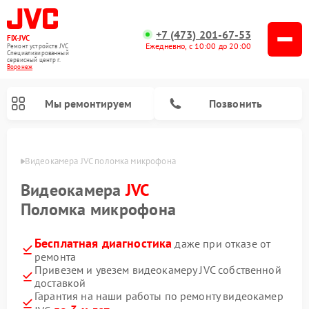
+7 (473) 201-67-53
FIX-JVC
Ежедневно, с 10:00 до 20:00
Ремонт устройств JVC
Специализированный
cервисный центр г.
Воронеж
Мы ремонтируем
Позвонить
онеже
Видеокамера JVC поломка микрофона
Видеокамера
JVC
Поломка микрофона
Бесплатная диагностика
даже при отказе от
ремонта
Привезем и увезем видеокамеру JVC собственной
доставкой
Ремонт увлажнителей воздуха JVC
Ремонт вертикальных пылесосов JVC
Гарантия на наши работы по ремонту видеокамер