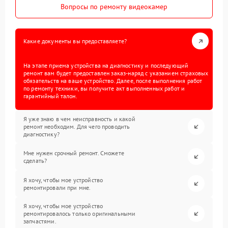
Вопросы по ремонту видеокамер
Какие документы вы предоставляете?
На этапе приема устройства на диагностику и последующий
ремонт вам будет предоставлен заказ-наряд с указанием страховых
обязательств на ваше устройство. Далее, после выполнения работ
по ремонту техники, вы получите акт выполненных работ и
гарантийный талон.
Я уже знаю в чем неисправность и какой
ремонт необходим. Для чего проводить
диагностику?
Мне нужен срочный ремонт. Сможете
сделать?
Я хочу, чтобы мое устройство
ремонтировали при мне.
Я хочу, чтобы мое устройство
ремонтировалось только оригинальными
запчастями.