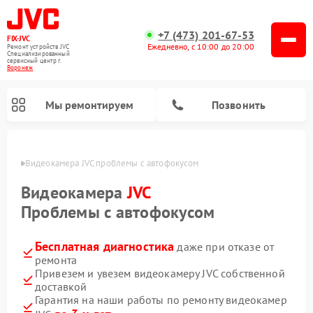
+7 (473) 201-67-53
FIX-JVC
Ежедневно, с 10:00 до 20:00
Ремонт устройств JVC
Специализированный
cервисный центр г.
Воронеж
Мы ремонтируем
Позвонить
онеже
Видеокамера JVC проблемы с автофокусом
Видеокамера
JVC
Проблемы с автофокусом
Бесплатная диагностика
даже при отказе от
ремонта
Привезем и увезем видеокамеру JVC собственной
доставкой
Ремонт увлажнителей воздуха JVC
Ремонт вертикальных пылесосов JVC
Гарантия на наши работы по ремонту видеокамер