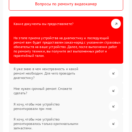
Вопросы по ремонту видеокамер
Какие документы вы предоставляете?
На этапе приема устройства на диагностику и последующий
ремонт вам будет предоставлен заказ-наряд с указанием страховых
обязательств на ваше устройство. Далее, после выполнения работ
по ремонту техники, вы получите акт выполненных работ и
гарантийный талон.
Я уже знаю в чем неисправность и какой
ремонт необходим. Для чего проводить
диагностику?
Мне нужен срочный ремонт. Сможете
сделать?
Я хочу, чтобы мое устройство
ремонтировали при мне.
Я хочу, чтобы мое устройство
ремонтировалось только оригинальными
запчастями.