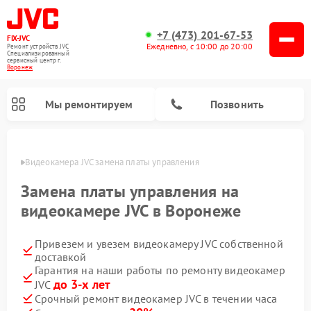
+7 (473) 201-67-53
FIX-JVC
Ежедневно, с 10:00 до 20:00
Ремонт устройств JVC
Специализированный
cервисный центр г.
Воронеж
Мы ремонтируем
Позвонить
онеже
Видеокамера JVC замена платы управления
Замена платы управления на
видеокамере JVC в Воронеже
Привезем и увезем видеокамеру JVC собственной
доставкой
Гарантия на наши работы по ремонту видеокамер
до 3-х лет
JVC
Ремонт увлажнителей воздуха JVC
Ремонт вертикальных пылесосов JVC
Срочный ремонт видеокамер JVC в течении часа