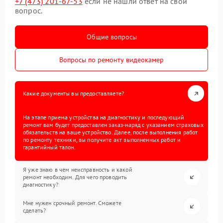
+7 (473) 201-67-53
если не нашли ответ на свой
вопрос.
Общие вопросы
Вопросы по ремонту видеокамер
Какие документы вы предоставляете?
На этапе приема устройства на диагностику и последующий
ремонт вам будет предоставлен заказ-наряд с указанием страховых
обязательств на ваше устройство. Далее, после выполнения работ
по ремонту техники, вы получите акт выполненных работ и
гарантийный талон.
Я уже знаю в чем неисправность и какой
ремонт необходим. Для чего проводить
диагностику?
Мне нужен срочный ремонт. Сможете
сделать?