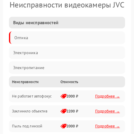
Неисправности видеокамеры JVC
Виды неисправностей
Оптика
Электроника
Электропитание
Неисправности
Стоимость
Видео
Не работает автофокус
2000 ₽
Подробнее →
Хранение данных
Заклинило объектив
2200 ₽
Подробнее →
Программное обеспечение
Пыль под линзой
2000 ₽
Подробнее →
Механические повреждения